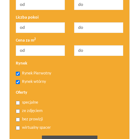
Liczba pokoi
2
Cena za m
Rynek
Rynek Pierwotny
Rynek wtórny
Oferty
specjalne
ze zdjęciem
bez prowizji
wirtualny spacer