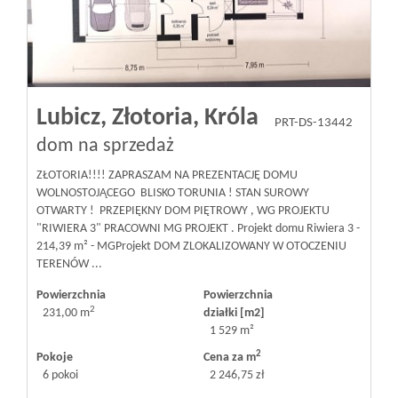
Lubicz,
Złotoria,
Króla
PRT-DS-13442
dom na sprzedaż
ZŁOTORIA!!!! ZAPRASZAM NA PREZENTACJĘ DOMU
WOLNOSTOJĄCEGO BLISKO TORUNIA ! STAN SUROWY
OTWARTY ! PRZEPIĘKNY DOM PIĘTROWY , WG PROJEKTU
"RIWIERA 3" PRACOWNI MG PROJEKT . Projekt domu Riwiera 3 -
214,39 m² - MGProjekt DOM ZLOKALIZOWANY W OTOCZENIU
TERENÓW ...
Powierzchnia
Powierzchnia
2
231,00 m
działki [m2]
1 529 m²
2
Pokoje
Cena za m
6 pokoi
2 246,75 zł