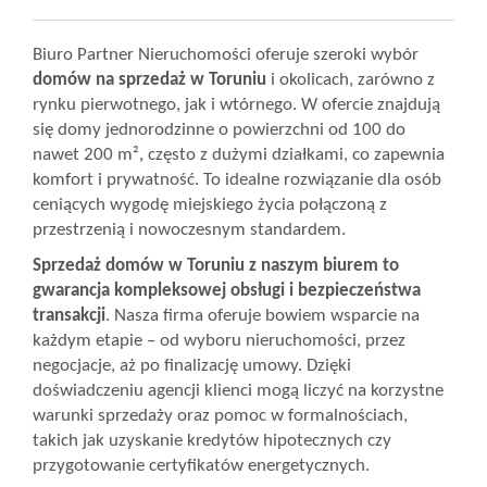
Wizyty
Biuro Partner Nieruchomości oferuje szeroki wybór
domów na sprzedaż w Toruniu
i okolicach, zarówno z
rynku pierwotnego, jak i wtórnego. W ofercie znajdują
Kontakt
się domy jednorodzinne o powierzchni od 100 do
nawet 200 m², często z dużymi działkami, co zapewnia
komfort i prywatność. To idealne rozwiązanie dla osób
Notatnik
ceniących wygodę miejskiego życia połączoną z
przestrzenią i nowoczesnym standardem.
Sprzedaż domów w Toruniu z naszym biurem to
Blog
gwarancja kompleksowej obsługi i bezpieczeństwa
transakcji
. Nasza firma oferuje bowiem wsparcie na
każdym etapie – od wyboru nieruchomości, przez
Opinie
negocjacje, aż po finalizację umowy. Dzięki
doświadczeniu agencji klienci mogą liczyć na korzystne
warunki sprzedaży oraz pomoc w formalnościach,
takich jak uzyskanie kredytów hipotecznych czy
przygotowanie certyfikatów energetycznych.