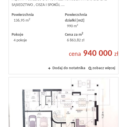
SĄSIEDZTWO , CISZA I SPOKÓJ, ...
Powierzchnia
Powierzchnia
2
136,95 m
działki [m2]
990 m²
2
Pokoje
Cena za m
4 pokoje
6 863,82 zł
940 000
cena
zł
Dodaj do notatnika
zobacz więcej