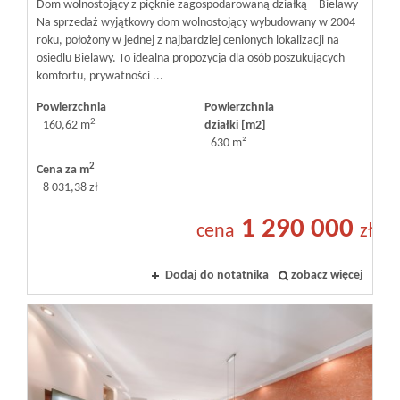
Dom wolnostojący z pięknie zagospodarowaną działką – Bielawy
Na sprzedaż wyjątkowy dom wolnostojący wybudowany w 2004
roku, położony w jednej z najbardziej cenionych lokalizacji na
osiedlu Bielawy. To idealna propozycja dla osób poszukujących
komfortu, prywatności ...
Powierzchnia
Powierzchnia
2
160,62 m
działki [m2]
630 m²
2
Cena za m
8 031,38 zł
1 290 000
cena
zł
Dodaj do notatnika
zobacz więcej