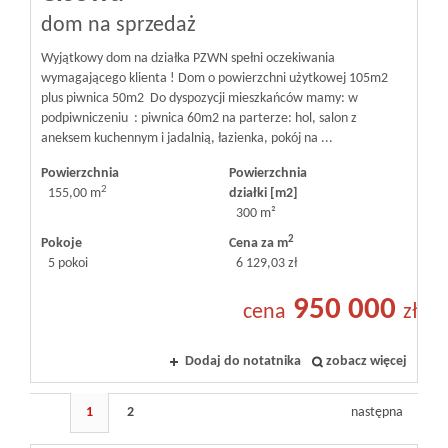
dom na sprzedaż
Wyjątkowy dom na działka PZWN spełni oczekiwania
wymagającego klienta ! Dom o powierzchni użytkowej 105m2
plus piwnica 50m2 Do dyspozycji mieszkańców mamy: w
podpiwniczeniu : piwnica 60m2 na parterze: hol, salon z
aneksem kuchennym i jadalnią, łazienka, pokój na ...
Powierzchnia
Powierzchnia
2
155,00 m
działki [m2]
300 m²
2
Pokoje
Cena za m
5 pokoi
6 129,03 zł
950 000
cena
zł
Dodaj do notatnika
zobacz więcej
1
2
następna