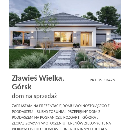
Zławieś Wielka,
PRT-DS-13475
Górsk
dom na sprzedaż
ZAPRASZAM NA PREZENTACJĘ DOMU WOLNOSTOJĄCEGO Z
PODDASZEM! BLISKO TORUNIA ! PRZEPIĘKNY DOM Z
PODDASZEM NA POGRANICZU ROZGART I GÓRSKA .
ZLOKALIZOWANY W OTOCZENIU TERENÓW ZIELONYCH , NA
PIĘKNYM OSIEDLU DOMÓW JEDNORODZINNYCH, IDEALNE