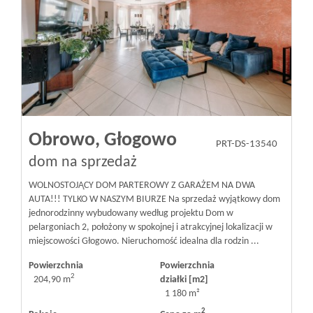
Obrowo,
Głogowo
PRT-DS-13540
dom na sprzedaż
WOLNOSTOJĄCY DOM PARTEROWY Z GARAŻEM NA DWA
AUTA!!! TYLKO W NASZYM BIURZE Na sprzedaż wyjątkowy dom
jednorodzinny wybudowany według projektu Dom w
pelargoniach 2, położony w spokojnej i atrakcyjnej lokalizacji w
miejscowości Głogowo. Nieruchomość idealna dla rodzin ...
Powierzchnia
Powierzchnia
2
204,90 m
działki [m2]
1 180 m²
2