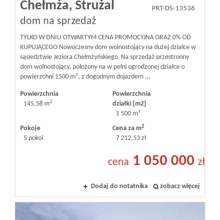
Chełmża,
Strużal
PRT-DS-13536
dom na sprzedaż
TYLKO W DNIU OTWARTYM CENA PROMOCYJNA ORAZ 0% OD
KUPUJĄCEGO Nowoczesny dom wolnostojący na dużej działce w
sąsiedztwie Jeziora Chełmżyńskiego Na sprzedaż przestronny
dom wolnostojący, położony na w pełni ogrodzonej działce o
powierzchni 1500 m², z dogodnym dojazdem ...
Powierzchnia
Powierzchnia
2
145,58 m
działki [m2]
1 500 m²
2
Pokoje
Cena za m
5 pokoi
7 212,53 zł
1 050 000
cena
zł
Dodaj do notatnika
zobacz więcej