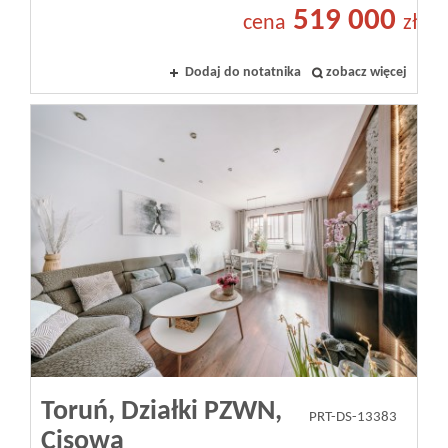
519 000
cena
zł
Dodaj do notatnika
zobacz więcej
Toruń,
Działki PZWN,
PRT-DS-13383
Cisowa