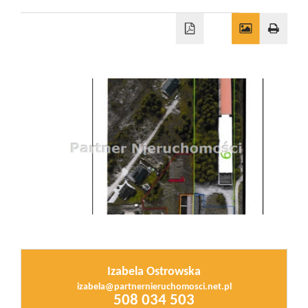
Wizyty
Kontakt
Notatnik
Blog
Opinie
Izabela Ostrowska
izabela@partnernieruchomosci.net.pl
508 034 503