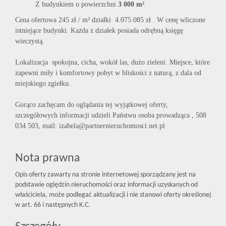
Z budynkiem o powierzchni
3 000 m²
Cena ofertowa 245 zł / m² działki 4.075.085 zł . W cenę wliczone
istniejące budynki. Każda z działek posiada odrębną księgę
wieczystą.
Lokalizacja spokojna, cicha, wokół las, dużo zieleni. Miejsce, które
zapewni miły i komfortowy pobyt w bliskości z naturą, z dala od
miejskiego zgiełku.
Gorąco zachęcam do oglądania tej wyjątkowej oferty,
szczegółowych informacji udzieli Państwu osoba prowadząca , 508
034 503, mail: izabela@partnernieruchomosci.net.pl
Nota prawna
Opis oferty zawarty na stronie internetowej sporządzany jest na
podstawie oględzin nieruchomości oraz informacji uzyskanych od
właściciela, może podlegać aktualizacji i nie stanowi oferty określonej
w art. 66 i następnych K.C.