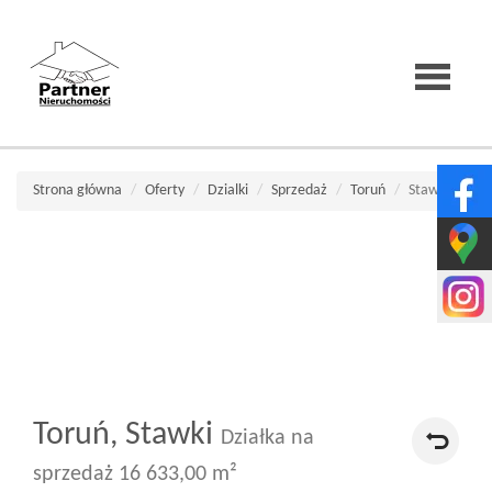
Strona
Strona główna
Oferty
Dzialki
Sprzedaż
Toruń
Stawki
główna
O
firmie
Toruń,
Stawki
Działka na
Wirtualne
sprzedaż 16 633,00 m²