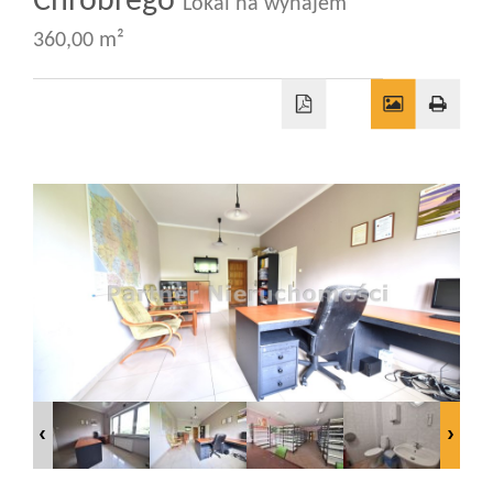
Chrobrego
Lokal na wynajem
360,00 m²
Wizyty
Kontakt
Notatnik
Blog
Opinie