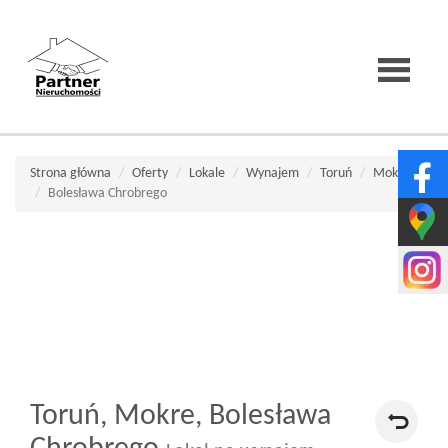
Strona
Strona główna
Oferty
Lokale
Wynajem
Toruń
Mokre
Bolesława Chrobrego
główna
O
firmie
Toruń,
Mokre,
Bolesława
Wirtualne