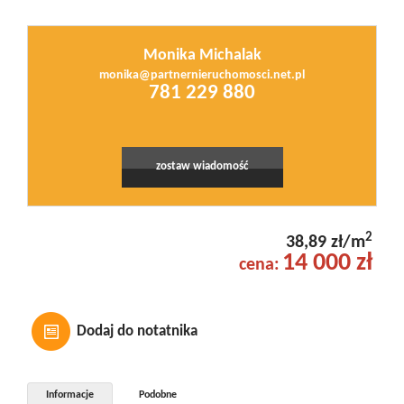
Monika Michalak
monika@partnernieruchomosci.net.pl
781 229 880
zostaw wiadomość
2
38,89 zł/m
14 000 zł
cena:
Dodaj do notatnika
Informacje
Podobne