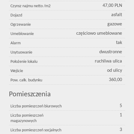
47,00 PLN
Czynsz najmu netto /m2
asfalt
Dojazd
gazowe
Ogrzewanie
częściowo umeblowane
Umeblowanie
tak
Alarm
dwustronne
Usytuowanie
ruchliwa ulica
Położenie lokalu
od ulicy
Wejście
360,00
Pow. całk. budynku
Pomieszczenia
5
Liczba pomieszczeń biurowych
1
Liczba pomieszczeń
magazynowych
3
Liczba pomieszczeń socjalnych