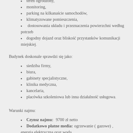
teren ogrodzony,
monitoring,
parking na kilkanaście samochodów,
klimatyzowane pomieszczenia,
dostosowania układu i przeznaczenia powierzchni według
potrzeb
dogodny dojazd oraz bliskość przystanków komunikacji
miejskiej.
Budynek doskonale sprawdzi się jako:
siedziba firmy,
biura,
gabinety specjalistyczne,
klinika medyczna,
kancelaria,
placówka szkoleniowa lub inna działalność usługowa.
Warunki najmu:
Czynsz najmu:
9700 zł netto
Dodatkowo płatne media:
ogrzewanie ( gazowe) ,
energia elektryczna oraz woda