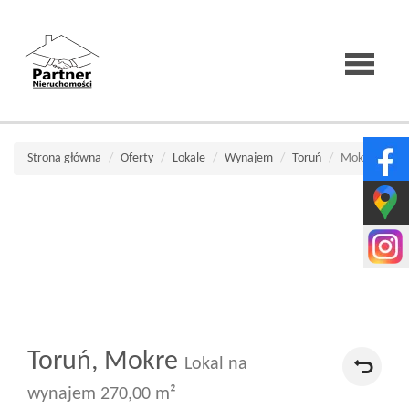
Strona
Strona główna
Oferty
Lokale
Wynajem
Toruń
Mokre
główna
O
firmie
Toruń,
Mokre
Lokal na
Wirtualne
wynajem 270,00 m²