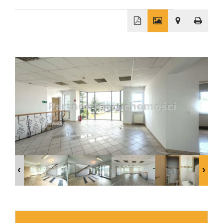
Wizyty
+
Kontakt
−
Notatnik
Blog
Opinie