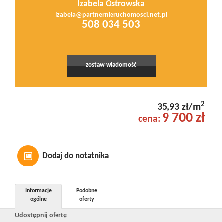
Izabela Ostrowska
izabela@partnernieruchomosci.net.pl
Leaflet
|
© MapTiler
©
OpenStreetMap
contributors
508 034 503
zostaw wiadomość
2
35,93 zł/m
9 700 zł
cena:
Dodaj do notatnika
Informacje
Podobne
ogólne
oferty
Udostępnij ofertę