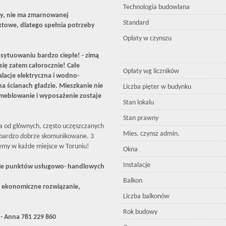
Technologia budowlana
ny, nie ma zmarnowanej
Standard
towe, dlatego spełnia potrzeby
Opłaty w czynszu
ytuowaniu bardzo ciepłe! - zimą
się zatem całorocznie! Całe
Opłaty wg liczników
lacje elektryczna i wodno-
na ścianach gładzie. Mieszkanie nie
Liczba pięter w budynku
eblowanie i wyposażenie zostaje
Stan lokalu
Stan prawny
ala od głównych, często uczęszczanych
Mies. czynsz admin.
st bardzo dobrze skomunikowane. 3
emy w każde miejsce w Toruniu!
Okna
Instalacje
wiele punktów usługowo- handlowych
Balkon
 ekonomiczne rozwiązanie,
Liczba balkonów
Rok budowy
- Anna 781 229 860