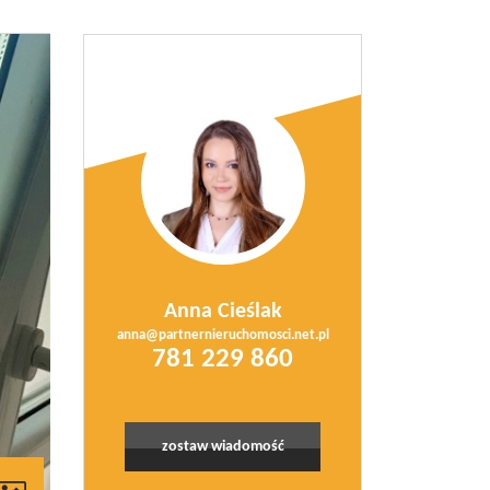
Anna Cieślak
anna@partnernieruchomosci.net.pl
781 229 860
zostaw wiadomość