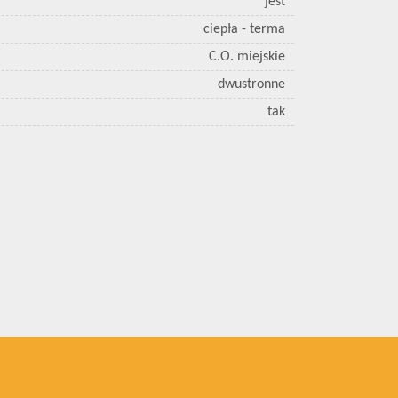
jest
ciepła - terma
C.O. miejskie
dwustronne
tak