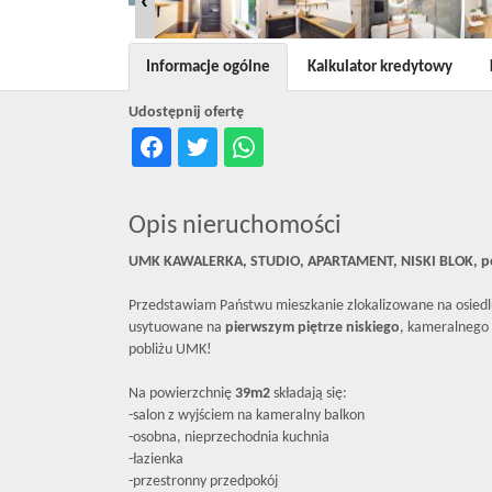
Informacje ogólne
Kalkulator kredytowy
Udostępnij ofertę
Opis nieruchomości
UMK KAWALERKA, STUDIO, APARTAMENT, NISKI BLOK, po
Przedstawiam Państwu mieszkanie zlokalizowane na osiedl
usytuowane na
pierwszym piętrze niskiego
, kameralnego 
pobliżu UMK!
Na powierzchnię
39
m2
składają się:
-salon z wyjściem na kameralny balkon
-osobna, nieprzechodnia kuchnia
-łazienka
-przestronny przedpokój