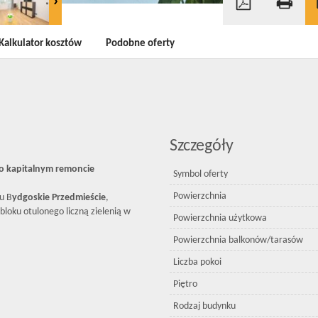
Kalkulator kosztów
Podobne oferty
Szczegóły
 kapitalnym remoncie
Symbol oferty
Powierzchnia
u B
ydgoskie Przedmieście
,
bloku otulonego liczną zielenią w
Powierzchnia użytkowa
Powierzchnia balkonów/tarasów
Liczba pokoi
Piętro
Rodzaj budynku