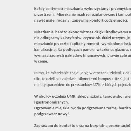
Każdy centymetr mieszkania wykorzystany i przemyśla
przestrzeni. Mieszkanie mądrze rozplanowane i kompak
nawet małej rodziny i zapewnia komfort codzienności.
Mieszkanie bardzo ekonomiczne+ dzięki środkowemu us
nie odkręcamy kaloryferów- czynsz ok. 600zł utrzymuje 
mieszkanie przeszło kapitalny remont, wymieniono insta
kanalizacjną. Na podłogach panele, w łazience glazura, 
wymaga żadnych nakładów finansowych, prawie całe um
w cenie.
Mimo, że mieszkanie znajduje się w otoczeniu zieleni, z d
ulic, to dzieli nas zaledwie kilometr od kampusu UMK, je
minuty spacerkiem do przystanków MZK, z których pojedzi
W okolicy uczelnia UMK, sklepy, szkoły, targowisko, 
i gastronomicznych.
Ogrzewanie miejskie, woda podgrzewana termą- bardzo
podgrzewacz nowy!
Zapraszam do kontaktu oraz na bezpłatną prezentacje! 