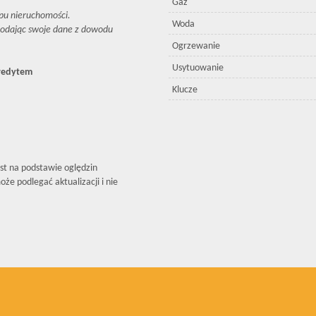
Gaz
pu nieruchomości.
Woda
podając swoje dane z dowodu
Ogrzewanie
Usytuowanie
kredytem
Klucze
est na podstawie oględzin
że podlegać aktualizacji i nie