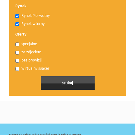
Rynek
Rynek Pierwotny
Rynek wtórny
Oferty
specjalne
ze zdjęciem
bez prowizji
wirtualny spacer