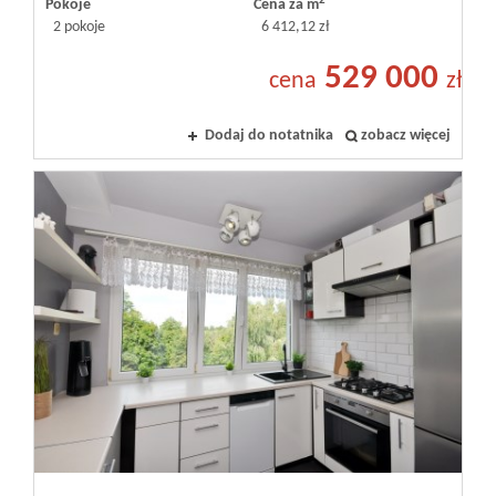
2
Pokoje
Cena za m
2 pokoje
6 412,12 zł
529 000
cena
zł
Dodaj do notatnika
zobacz więcej