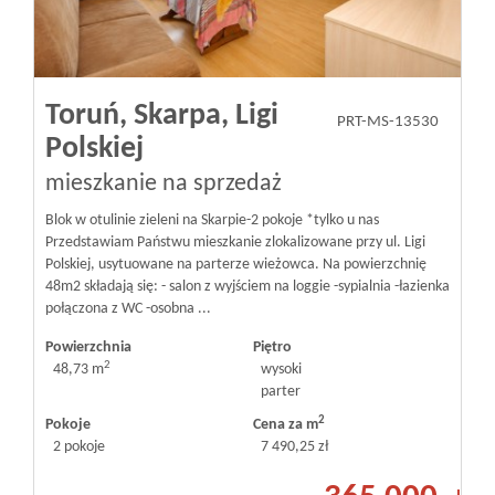
Toruń,
Skarpa,
Ligi
PRT-MS-13530
Polskiej
mieszkanie na sprzedaż
Blok w otulinie zieleni na Skarpie-2 pokoje *tylko u nas
Przedstawiam Państwu mieszkanie zlokalizowane przy ul. Ligi
Polskiej, usytuowane na parterze wieżowca. Na powierzchnię
48m2 składają się: - salon z wyjściem na loggie -sypialnia -łazienka
połączona z WC -osobna ...
Powierzchnia
Piętro
2
48,73 m
wysoki
parter
2
Pokoje
Cena za m
2 pokoje
7 490,25 zł