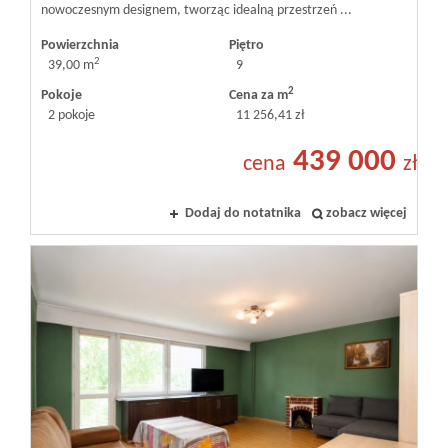
nowoczesnym designem, tworząc idealną przestrzeń ...
Powierzchnia
Piętro
2
39,00 m
9
2
Pokoje
Cena za m
2 pokoje
11 256,41 zł
439 000
cena
zł
Dodaj do notatnika
zobacz więcej