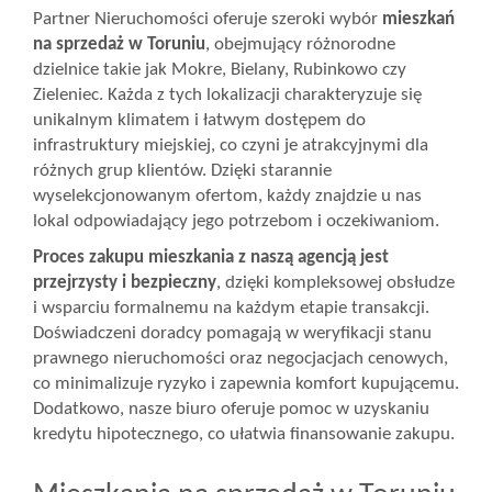
Partner Nieruchomości oferuje szeroki wybór
mieszkań
Wizyty
na sprzedaż w Toruniu
, obejmujący różnorodne
dzielnice takie jak Mokre, Bielany, Rubinkowo czy
Zieleniec. Każda z tych lokalizacji charakteryzuje się
unikalnym klimatem i łatwym dostępem do
Kontakt
infrastruktury miejskiej, co czyni je atrakcyjnymi dla
różnych grup klientów. Dzięki starannie
wyselekcjonowanym ofertom, każdy znajdzie u nas
Notatnik
lokal odpowiadający jego potrzebom i oczekiwaniom.
Proces zakupu mieszkania z naszą agencją jest
Blog
przejrzysty i bezpieczny
, dzięki kompleksowej obsłudze
i wsparciu formalnemu na każdym etapie transakcji.
Doświadczeni doradcy pomagają w weryfikacji stanu
Opinie
prawnego nieruchomości oraz negocjacjach cenowych,
co minimalizuje ryzyko i zapewnia komfort kupującemu.
Dodatkowo, nasze biuro oferuje pomoc w uzyskaniu
kredytu hipotecznego, co ułatwia finansowanie zakupu.