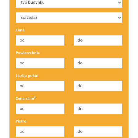
Cena
Powierzchnia
Liczba pokoi
2
Cena za m
Piętro