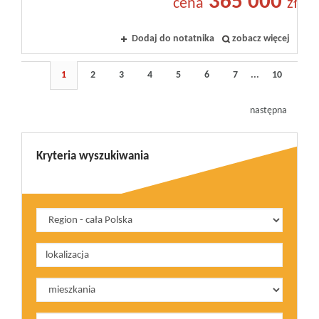
365 000
cena
zł
Dodaj do notatnika
zobacz więcej
1
2
3
4
5
6
7
...
10
następna
Kryteria wyszukiwania