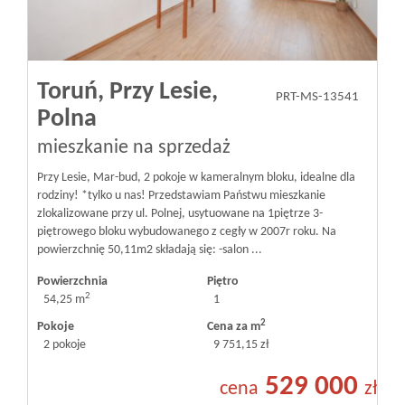
Toruń,
Przy Lesie,
PRT-MS-13541
Polna
mieszkanie na sprzedaż
Przy Lesie, Mar-bud, 2 pokoje w kameralnym bloku, idealne dla
rodziny! *tylko u nas! Przedstawiam Państwu mieszkanie
zlokalizowane przy ul. Polnej, usytuowane na 1piętrze 3-
piętrowego bloku wybudowanego z cegły w 2007r roku. Na
powierzchnię 50,11m2 składają się: -salon ...
Powierzchnia
Piętro
2
54,25 m
1
2
Pokoje
Cena za m
2 pokoje
9 751,15 zł
529 000
cena
zł