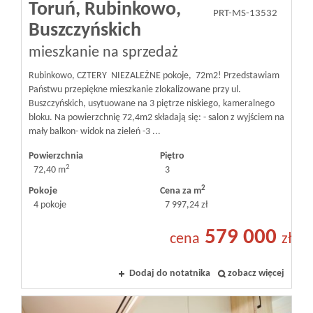
Toruń,
Rubinkowo,
PRT-MS-13532
Buszczyńskich
mieszkanie na sprzedaż
Rubinkowo, CZTERY NIEZALEŻNE pokoje, 72m2! Przedstawiam
Państwu przepiękne mieszkanie zlokalizowane przy ul.
Buszczyńskich, usytuowane na 3 piętrze niskiego, kameralnego
bloku. Na powierzchnię 72,4m2 składają się: - salon z wyjściem na
mały balkon- widok na zieleń -3 ...
Powierzchnia
Piętro
2
72,40 m
3
2
Pokoje
Cena za m
4 pokoje
7 997,24 zł
579 000
cena
zł
Dodaj do notatnika
zobacz więcej