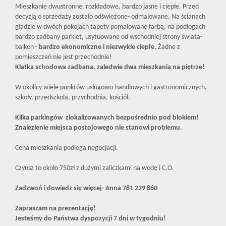
Mieszkanie dwustronne, rozkładowe, bardzo jasne i ciepłe. Przed
decyzją o sprzedaży zostało odświeżone- odmalowane. Na ścianach
gładzie w dwóch pokojach tapety pomalowane farbą, na podłogach
bardzo zadbany parkiet, usytuowane od wschodniej strony świata-
balkon -
bardzo ekonomiczne i niezwykle ciepłe.
Żadne z
pomieszczeń nie jest przechodnie!
Klatka schodowa zadbana, zaledwie dwa mieszkania na piętrze!
W okolicy wiele punktów usługowo-handlowych i gastronomicznych,
szkoły, przedszkola, przychodnia, kościół.
Kilka parkingów zlokalizowanych bezpośrednio pod blokiem!
Znalezienie miejsca postojowego nie stanowi problemu.
Cena mieszkania podlega negocjacji.
Czynsz to około 750zł z dużymi zaliczkami na wodę i C.O.
Zadzwoń i dowiedz się więcej- Anna 781 229 860
Zapraszam na prezentację!
Jesteśmy do Państwa dyspozycji 7 dni w tygodniu!