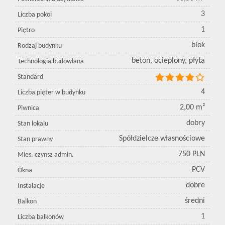
3
Liczba pokoi
1
Piętro
blok
Rodzaj budynku
beton, ocieplony, płyta
Technologia budowlana
Standard
4
Liczba pięter w budynku
2,00 m²
Piwnica
dobry
Stan lokalu
Spółdzielcze własnościowe
Stan prawny
750 PLN
Mies. czynsz admin.
PCV
Okna
dobre
Instalacje
średni
Balkon
1
Liczba balkonów