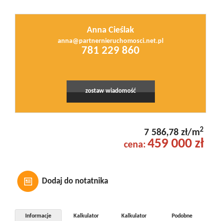
Anna Cieślak
anna@partnernieruchomosci.net.pl
Leaflet
|
© MapTiler
©
OpenStreetMap
contributors
781 229 860
zostaw wiadomość
2
7 586,78 zł/m
459 000 zł
cena:
Dodaj do notatnika
Informacje
Kalkulator
Kalkulator
Podobne