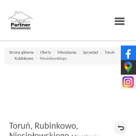
Strona
Strona główna
Oferty
Mieszkania
Sprzedaż
Toruń
Rubinkowo
Niesiołowskiego
główna
O
firmie
Toruń,
Rubinkowo,
Wirtualne