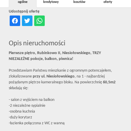
ogólne
kredytowy
kosztów
oferty
Udostępnij ofertę
Opis nieruchomości
Pierwsze piętro, Rubinkowo II, Niesiołowskiego, TRZY
NIEZALEŻNE pokoje, balkon, piwnica!
Przedstawiam Państwu mieszkanie z ogromnym potencajełem,
zlokalizowane
przy ul. Niesiołowskiego
, na 1 - najbardziej
pożądanym piętrze kameralnego bloku. Na powierzchnię
60,5
m2
składają się:
- salon z wyjściem na balkon
-2 niezależne sypialnie
-osobna kuchnia
-duży korytarz
-łazienka połączona z WC z wanną