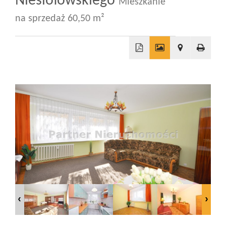
Niesiołowskiego
Mieszkanie
na sprzedaż 60,50 m²
Wizyty
Kontakt
+
−
Notatnik
Blog
Opinie