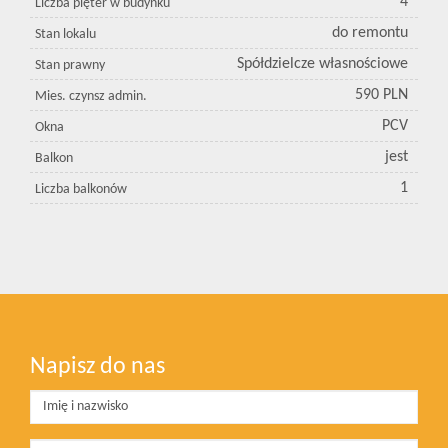
4
Liczba pięter w budynku
do remontu
Stan lokalu
Spółdzielcze własnościowe
Stan prawny
590 PLN
Mies. czynsz admin.
PCV
Okna
jest
Balkon
1
Liczba balkonów
Napisz do nas