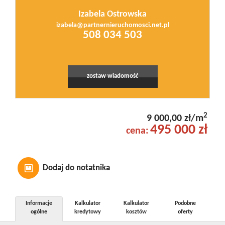
Izabela Ostrowska
izabela@partnernieruchomosci.net.pl
508 034 503
zostaw wiadomość
2
9 000,00 zł/m
495 000 zł
cena:
Dodaj do notatnika
Informacje
Kalkulator
Kalkulator
Podobne
ogólne
kredytowy
kosztów
oferty