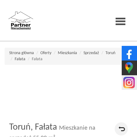
Strona
Strona główna
Oferty
Mieszkania
Sprzedaż
Toruń
Fałata
Fałata
główna
O
firmie
Toruń,
Fałata
Wirtualne
Mieszkanie na