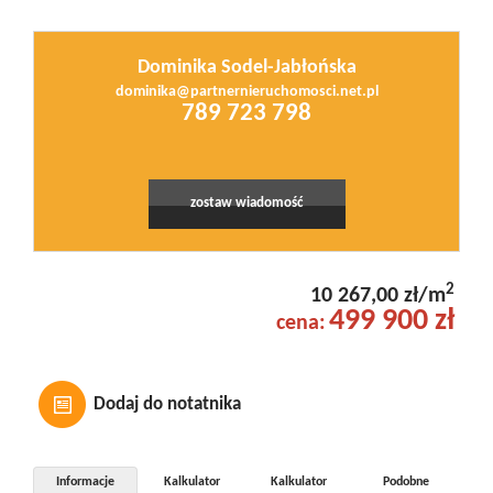
Dominika Sodel-Jabłońska
dominika@partnernieruchomosci.net.pl
Leaflet
|
© MapTiler
©
OpenStreetMap
contributors
789 723 798
zostaw wiadomość
2
10 267,00 zł/m
499 900 zł
cena:
Dodaj do notatnika
Informacje
Kalkulator
Kalkulator
Podobne