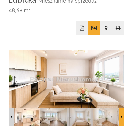
Lubicka
Mieszkanie na sprzedaż
48,69 m²
Wizyty
Kontakt
+
−
Notatnik
Blog
Opinie