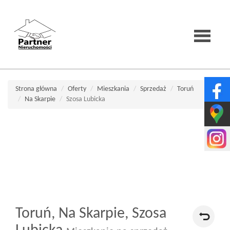
Strona
Strona główna
Oferty
Mieszkania
Sprzedaż
Toruń
Na Skarpie
Szosa Lubicka
główna
O
firmie
Toruń,
Na Skarpie,
Szosa
Wirtualne