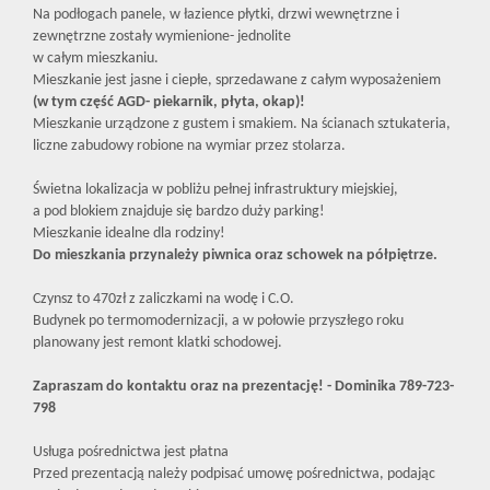
Na podłogach panele, w łazience płytki, drzwi wewnętrzne i
zewnętrzne zostały wymienione- jednolite
w całym mieszkaniu.
Mieszkanie jest jasne i ciepłe, sprzedawane z całym wyposażeniem
(w tym część AGD- piekarnik, płyta, okap)!
Mieszkanie urządzone z gustem i smakiem. Na ścianach sztukateria,
liczne zabudowy robione na wymiar przez stolarza.
Świetna lokalizacja w pobliżu pełnej infrastruktury miejskiej,
a pod blokiem znajduje się bardzo duży parking!
Mieszkanie idealne dla rodziny!
Do mieszkania przynależy piwnica oraz schowek na półpiętrze.
Czynsz to 470zł z zaliczkami na wodę i C.O.
Budynek po termomodernizacji, a w połowie przyszłego roku
planowany jest remont klatki schodowej.
Zapraszam do kontaktu oraz na prezentację! - Dominika 789-723-
798
Usługa pośrednictwa jest płatna
Przed prezentacją należy podpisać umowę pośrednictwa, podając