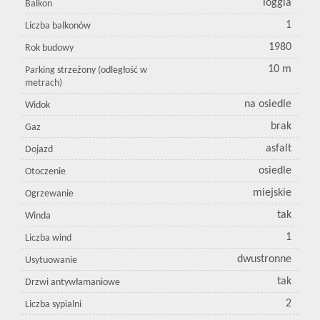
loggia
Balkon
1
Liczba balkonów
1980
Rok budowy
10 m
Parking strzeżony (odległość w
metrach)
na osiedle
Widok
brak
Gaz
asfalt
Dojazd
osiedle
Otoczenie
miejskie
Ogrzewanie
tak
Winda
1
Liczba wind
dwustronne
Usytuowanie
tak
Drzwi antywłamaniowe
2
Liczba sypialni