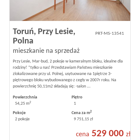
Toruń,
Przy Lesie,
PRT-MS-13541
Polna
mieszkanie na sprzedaż
Przy Lesie, Mar-bud, 2 pokoje w kameralnym bloku, idealne dla
rodziny! *tylko u nas! Przedstawiam Państwu mieszkanie
zlokalizowane przy ul. Polnej, usytuowane na 1piętrze 3-
piętrowego bloku wybudowanego z cegły w 2007r roku. Na
powierzchnię 50,11m2 składają się: -salon ...
Powierzchnia
Piętro
2
54,25 m
1
2
Pokoje
Cena za m
2 pokoje
9 751,15 zł
529 000
cena
zł