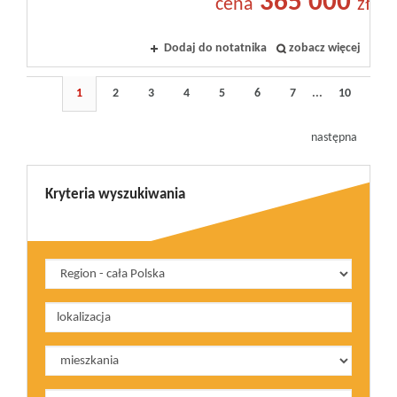
365 000
cena
zł
Dodaj do notatnika
zobacz więcej
1
2
3
4
5
6
7
...
10
następna
Kryteria wyszukiwania