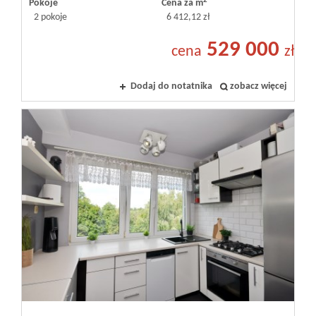
2
Pokoje
Cena za m
2 pokoje
6 412,12 zł
529 000
cena
zł
Dodaj do notatnika
zobacz więcej