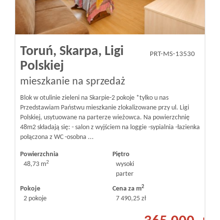
Toruń,
Skarpa,
Ligi
PRT-MS-13530
Polskiej
mieszkanie na sprzedaż
Blok w otulinie zieleni na Skarpie-2 pokoje *tylko u nas
Przedstawiam Państwu mieszkanie zlokalizowane przy ul. Ligi
Polskiej, usytuowane na parterze wieżowca. Na powierzchnię
48m2 składają się: - salon z wyjściem na loggie -sypialnia -łazienka
połączona z WC -osobna ...
Powierzchnia
Piętro
2
48,73 m
wysoki
parter
2
Pokoje
Cena za m
2 pokoje
7 490,25 zł