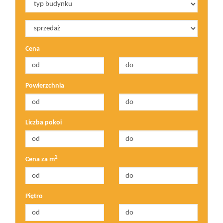
Cena
Powierzchnia
Liczba pokoi
2
Cena za m
Piętro