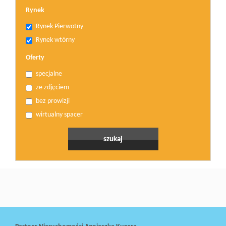
Rynek
Rynek Pierwotny
Rynek wtórny
Oferty
specjalne
ze zdjęciem
bez prowizji
wirtualny spacer