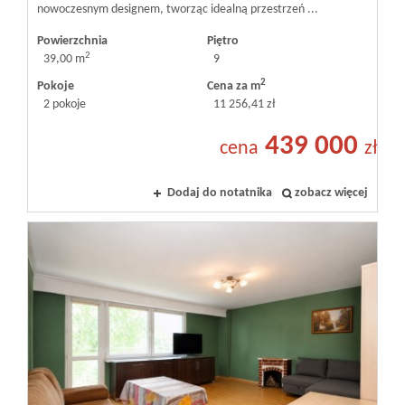
nowoczesnym designem, tworząc idealną przestrzeń ...
Powierzchnia
Piętro
2
39,00 m
9
2
Pokoje
Cena za m
2 pokoje
11 256,41 zł
439 000
cena
zł
Dodaj do notatnika
zobacz więcej