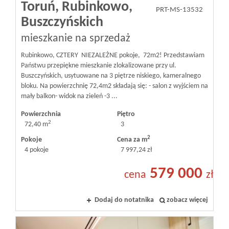
Toruń,
Rubinkowo,
PRT-MS-13532
Buszczyńskich
mieszkanie na sprzedaż
Rubinkowo, CZTERY NIEZALEŻNE pokoje, 72m2! Przedstawiam
Państwu przepiękne mieszkanie zlokalizowane przy ul.
Buszczyńskich, usytuowane na 3 piętrze niskiego, kameralnego
bloku. Na powierzchnię 72,4m2 składają się: - salon z wyjściem na
mały balkon- widok na zieleń -3 ...
Powierzchnia
Piętro
2
72,40 m
3
2
Pokoje
Cena za m
4 pokoje
7 997,24 zł
579 000
cena
zł
Dodaj do notatnika
zobacz więcej