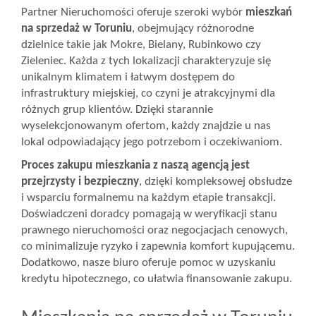
Partner Nieruchomości oferuje szeroki wybór
mieszkań
Wizyty
na sprzedaż w Toruniu
, obejmujący różnorodne
dzielnice takie jak Mokre, Bielany, Rubinkowo czy
Zieleniec. Każda z tych lokalizacji charakteryzuje się
unikalnym klimatem i łatwym dostępem do
Kontakt
infrastruktury miejskiej, co czyni je atrakcyjnymi dla
różnych grup klientów. Dzięki starannie
wyselekcjonowanym ofertom, każdy znajdzie u nas
Notatnik
lokal odpowiadający jego potrzebom i oczekiwaniom.
Proces zakupu mieszkania z naszą agencją jest
Blog
przejrzysty i bezpieczny
, dzięki kompleksowej obsłudze
i wsparciu formalnemu na każdym etapie transakcji.
Doświadczeni doradcy pomagają w weryfikacji stanu
Opinie
prawnego nieruchomości oraz negocjacjach cenowych,
co minimalizuje ryzyko i zapewnia komfort kupującemu.
Dodatkowo, nasze biuro oferuje pomoc w uzyskaniu
kredytu hipotecznego, co ułatwia finansowanie zakupu.