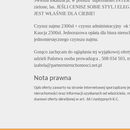
Świetna lokalizacja, w pobliżu supermarket INT
zielone, las. JEŚLI CENISZ SOBIE STYL I 
JEST WŁAŚNIE DLA CIEBIE!
Czynsz najmu 2300zł + czynsz administracyjny ok 9
Kaucja 2500zł.
Jednorazowa opłata dla biura nieru
jednomiesięcznego czynszu najmu.
Gorąco zachęcam do oglądania tej wyjątkowej ofert
udzieli Państwu osoba prowadząca , 508 034 503, m
izabela@partnernieruchomosci.net.pl
Nota prawna
Opis oferty zawarty na stronie internetowej sporządzany j
nieruchomości oraz informacji uzyskanych od właściciela, mo
stanowi oferty określonej w art. 66 i następnych K.C.