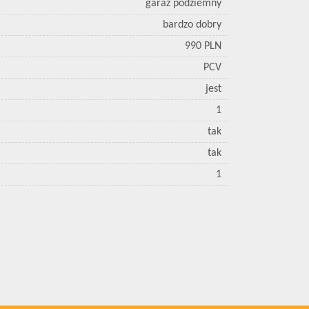
garaż podziemny
bardzo dobry
990 PLN
PCV
jest
1
tak
tak
1