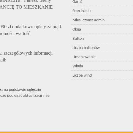
ERMARCHE, Fitness, tereny
Garaż
ELEGANCJĘ TO MIESZKANIE
Stan lokalu
Mies. czynsz admin.
90 zł dodatkowo opłaty za prąd.
Okna
chomości wartość
Balkon
Liczba balkonów
y, szczegółowych informacji
Umeblowanie
ail:
Winda
Liczba wind
est na podstawie oględzin
że podlegać aktualizacji i nie