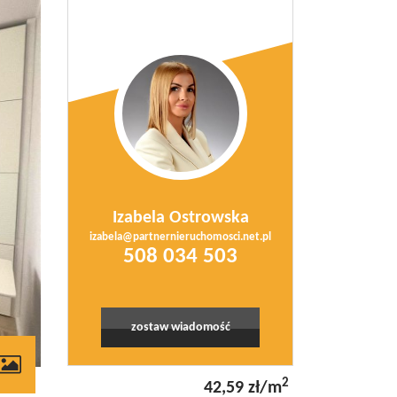
Izabela Ostrowska
izabela@partnernieruchomosci.net.pl
508 034 503
zostaw wiadomość
2
42,59 zł/m