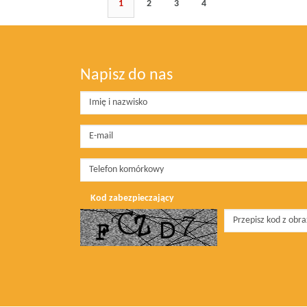
1
2
3
4
Napisz do nas
Kod zabezpieczający