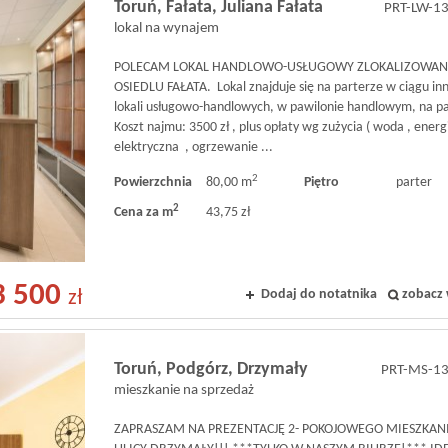
Toruń,
Fałata,
Juliana Fałata
PRT-LW-1
lokal na wynajem
POLECAM LOKAL HANDLOWO-USŁUGOWY ZLOKALIZOWAN
OSIEDLU FAŁATA. Lokal znajduje się na parterze w ciągu in
lokali usługowo-handlowych, w pawilonie handlowym, na pa
Koszt najmu: 3500 zł , plus opłaty wg zużycia ( woda , energ
elektryczna , ogrzewanie ...
2
Powierzchnia
80,00 m
Piętro
parter
2
Cena za m
43,75 zł
 500
Dodaj do notatnika
zobacz 
zł
Toruń,
Podgórz,
Drzymały
PRT-MS-1
mieszkanie na sprzedaż
ZAPRASZAM NA PREZENTACJĘ 2- POKOJOWEGO MIESZKAN