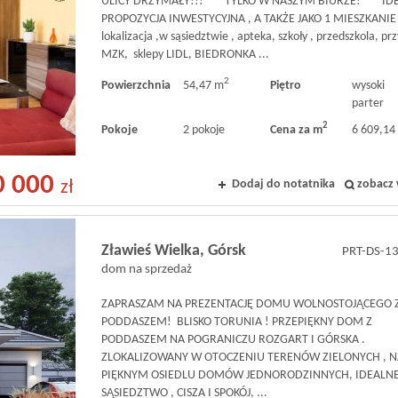
ULICY DRZYMAŁY!!! ***TYLKO W NASZYM BIURZE!*** ID
PROPOZYCJA INWESTYCYJNA , A TAKŻE JAKO 1 MIESZKANIE 
lokalizacja ,w sąsiedztwie , apteka, szkoły , przedszkola, pr
MZK, sklepy LIDL, BIEDRONKA ...
2
Powierzchnia
54,47 m
Piętro
wysoki
parter
2
Pokoje
2 pokoje
Cena za m
6 609,14 
0 000
Dodaj do notatnika
zobacz 
zł
Zławieś Wielka,
Górsk
PRT-DS-1
dom na sprzedaż
ZAPRASZAM NA PREZENTACJĘ DOMU WOLNOSTOJĄCEGO 
PODDASZEM! BLISKO TORUNIA ! PRZEPIĘKNY DOM Z
PODDASZEM NA POGRANICZU ROZGART I GÓRSKA .
ZLOKALIZOWANY W OTOCZENIU TERENÓW ZIELONYCH , 
PIĘKNYM OSIEDLU DOMÓW JEDNORODZINNYCH, IDEALN
SĄSIEDZTWO , CISZA I SPOKÓJ, ...