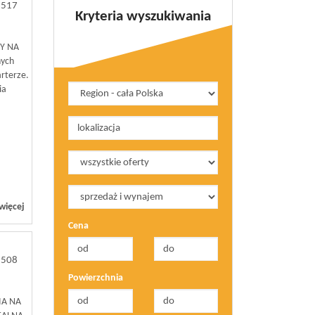
3517
Kryteria wyszukiwania
Y NA
nych
rterze.
ia
więcej
Cena
3508
Powierzchnia
IA NA