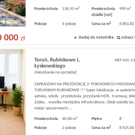
2
Powierzchnia
136,95 m
Powierzchnia
990 m²
działki [m2]
2
Pokoje
4 pokoje
Cena za m
6 863,82 
0 000
Dodaj do notatnika
zobacz 
zł
Toruń,
Rubinkowo I,
PRT-MS-1
Łyskowskiego
mieszkanie na sprzedaż
ZAPRASZAM NA PREZENTACJĘ 2- POKOJOWEGO MIESZKAN
TORUŃSKIM RUBINKOWIE !!! Super lokalizacja ,w sąsiedztw
apteka, szkoły , przedszkola, przystanki MZK, tramwaj, skle
Żabka , wszelka niezbędna infrastruktura. Obok osiedla las 
miejsc spacerowych ...
2
Powierzchnia
40,00 m
Piętro
8
2
Pokoje
2 pokoje
Cena za m
8 625,00 