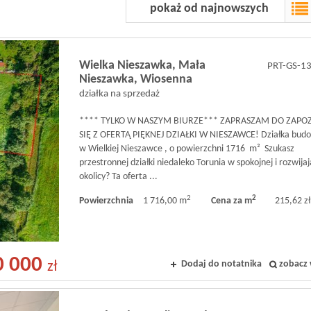
pokaż od najnowszych
Wielka Nieszawka,
Mała
PRT-GS-1
Nieszawka,
Wiosenna
działka na sprzedaż
**** TYLKO W NASZYM BIURZE*** ZAPRASZAM DO ZAPO
SIĘ Z OFERTĄ PIĘKNEJ DZIAŁKI W NIESZAWCE! Działka bud
w Wielkiej Nieszawce , o powierzchni 1716 m² Szukasz
przestronnej działki niedaleko Torunia w spokojnej i rozwijaj
okolicy? Ta oferta ...
2
2
Powierzchnia
1 716,00 m
Cena za m
215,62 zł
0 000
Dodaj do notatnika
zobacz 
zł