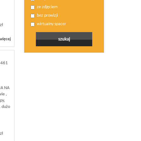
ze zdjęciem
bez prowizji
wirtualny spacer
zł
więcej
3461
IA NA
ie ,
py,
, dużo
zł