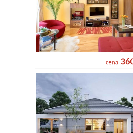
36
cena