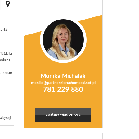
3542
ZNANIA
owlana
ącej się
Monika Michalak
monika@partnernieruchomosci.net.pl
781 229 880
zostaw wiadomość
więcej