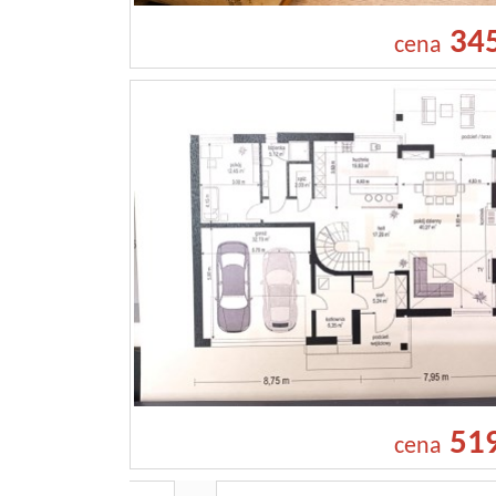
34
cena
51
cena