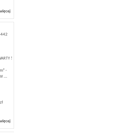
więcej
3442
WARTY !
"
m² -
 ...
zł
więcej