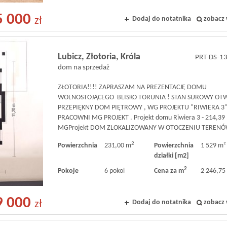
5 000
Dodaj do notatnika
zobacz 
zł
Lubicz,
Złotoria,
Króla
PRT-DS-1
dom na sprzedaż
ZŁOTORIA!!!! ZAPRASZAM NA PREZENTACJĘ DOMU
WOLNOSTOJĄCEGO BLISKO TORUNIA ! STAN SUROWY OT
PRZEPIĘKNY DOM PIĘTROWY , WG PROJEKTU "RIWIERA 3
PRACOWNI MG PROJEKT . Projekt domu Riwiera 3 - 214,39 
MGProjekt DOM ZLOKALIZOWANY W OTOCZENIU TERENÓW
2
Powierzchnia
231,00 m
Powierzchnia
1 529 m²
działki [m2]
2
Pokoje
6 pokoi
Cena za m
2 246,75 
9 000
Dodaj do notatnika
zobacz 
zł