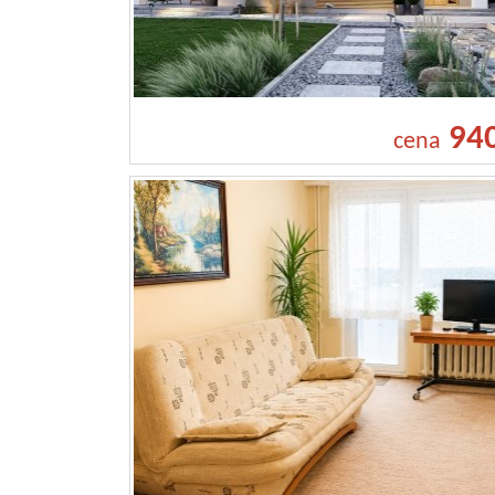
94
cena