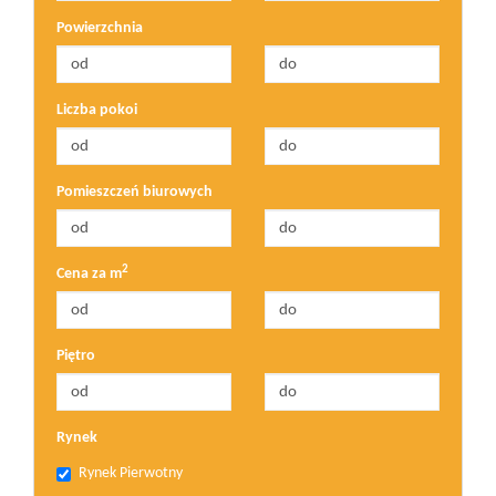
Powierzchnia
Liczba pokoi
Pomieszczeń biurowych
2
Cena za m
Piętro
Rynek
Rynek Pierwotny