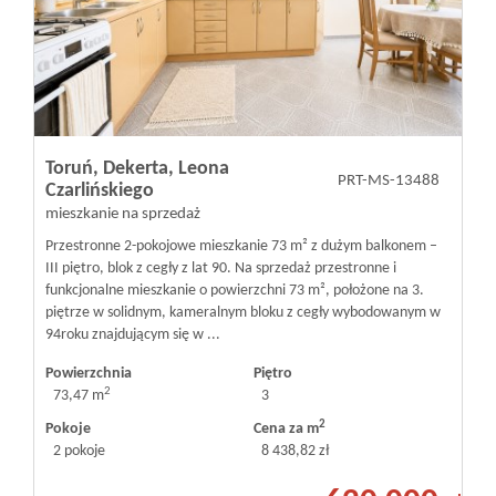
Toruń,
Dekerta,
Leona
PRT-MS-13488
Czarlińskiego
mieszkanie na sprzedaż
Przestronne 2-pokojowe mieszkanie 73 m² z dużym balkonem –
III piętro, blok z cegły z lat 90. Na sprzedaż przestronne i
funkcjonalne mieszkanie o powierzchni 73 m², położone na 3.
piętrze w solidnym, kameralnym bloku z cegły wybodowanym w
94roku znajdującym się w ...
Powierzchnia
Piętro
2
73,47 m
3
2
Pokoje
Cena za m
2 pokoje
8 438,82 zł