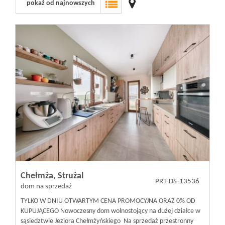
pokaż od najnowszych
Wizyty
Kontakt
Notatnik
Blog
Opinie
Chełmża,
Strużal
PRT-DS-13536
dom na sprzedaż
TYLKO W DNIU OTWARTYM CENA PROMOCYJNA ORAZ 0% OD
KUPUJĄCEGO Nowoczesny dom wolnostojący na dużej działce w
sąsiedztwie Jeziora Chełmżyńskiego Na sprzedaż przestronny