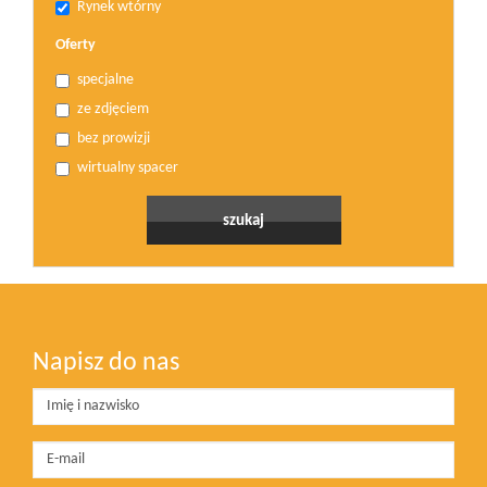
Rynek wtórny
Oferty
specjalne
ze zdjęciem
bez prowizji
wirtualny spacer
Napisz do nas