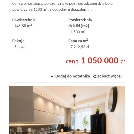
dom wolnostojący, położony na w pełni ogrodzonej działce o
powierzchni 1500 m², z dogodnym dojazdem ...
Powierzchnia
Powierzchnia
2
145,58 m
działki [m2]
1 500 m²
2
Pokoje
Cena za m
5 pokoi
7 212,53 zł
1 050 000
cena
zł
Dodaj do notatnika
zobacz więcej