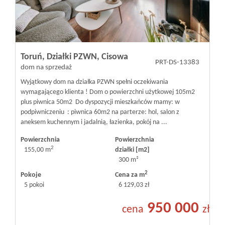
Toruń,
Działki PZWN,
Cisowa
PRT-DS-13383
dom na sprzedaż
Wyjątkowy dom na działka PZWN spełni oczekiwania
wymagającego klienta ! Dom o powierzchni użytkowej 105m2
plus piwnica 50m2 Do dyspozycji mieszkańców mamy: w
podpiwniczeniu : piwnica 60m2 na parterze: hol, salon z
aneksem kuchennym i jadalnią, łazienka, pokój na ...
Powierzchnia
Powierzchnia
2
155,00 m
działki [m2]
300 m²
2
Pokoje
Cena za m
5 pokoi
6 129,03 zł
950 000
cena
zł