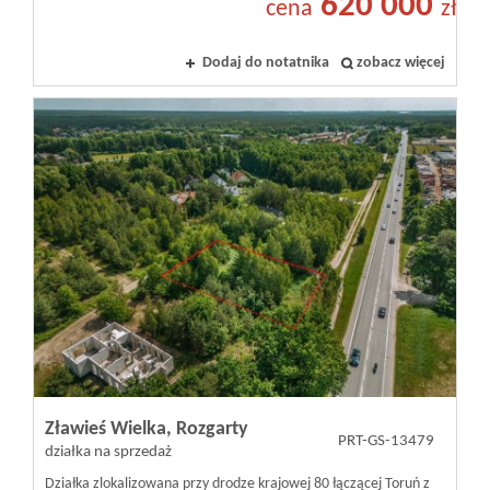
620 000
cena
zł
Dodaj do notatnika
zobacz więcej
Zławieś Wielka,
Rozgarty
PRT-GS-13479
działka na sprzedaż
Działka zlokalizowana przy drodze krajowej 80 łączącej Toruń z