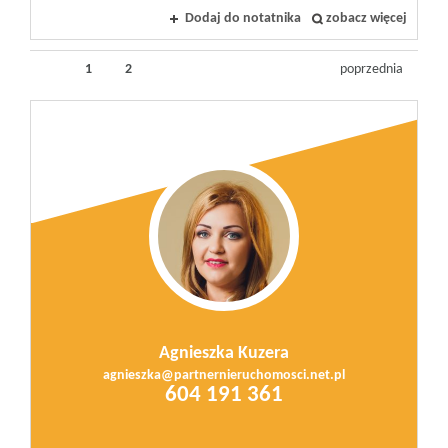
Dodaj do notatnika
zobacz więcej
1
2
poprzednia
Agnieszka Kuzera
agnieszka@partnernieruchomosci.net.pl
604 191 361