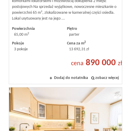
komórkami lokatorskimi i możliwością dokupienia 2 miejsc
postojowych Na sprzedaż wyjątkowe, nowoczesne mieszkanie o
powierzchni 65 m², zlokalizowane w kameralnej części osiedla.
Lokal usytuowany jest na jego ...
Powierzchnia
Piętro
2
65,00 m
parter
2
Pokoje
Cena za m
3 pokoje
13 692,31 zł
890 000
cena
zł
Dodaj do notatnika
zobacz więcej