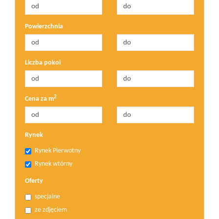
Powierzchnia
Liczba pokoi
2
Cena za m
Rynek
Rynek Pierwotny
Rynek wtórny
Oferty
specjalne
ze zdjęciem