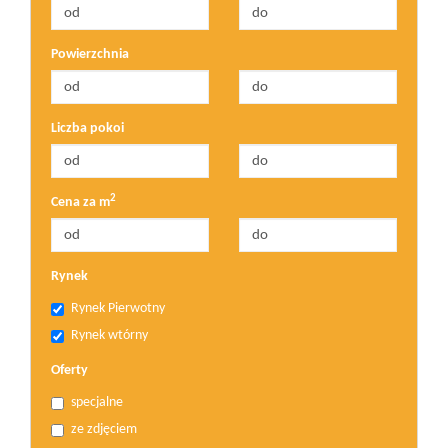
Powierzchnia
Liczba pokoi
2
Cena za m
Rynek
Rynek Pierwotny
Rynek wtórny
Oferty
specjalne
ze zdjęciem