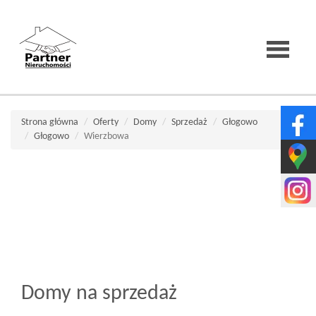
Strona
Strona główna
Oferty
Domy
Sprzedaż
Głogowo
Głogowo
Wierzbowa
główna
O
firmie
Domy na sprzedaż
Wirtualne