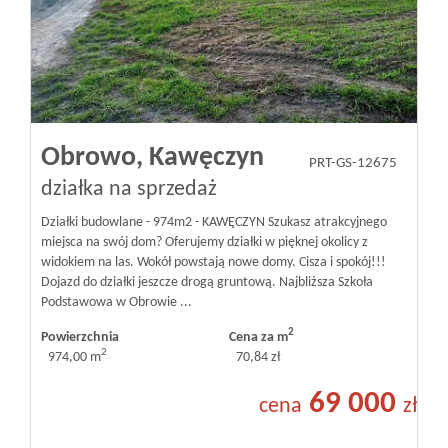
Obrowo,
Kawęczyn
PRT-GS-12675
działka na sprzedaż
Działki budowlane - 974m2 - KAWĘCZYN Szukasz atrakcyjnego
miejsca na swój dom? Oferujemy działki w pięknej okolicy z
widokiem na las. Wokół powstają nowe domy. Cisza i spokój!!!
Dojazd do działki jeszcze drogą gruntową. Najbliższa Szkoła
Podstawowa w Obrowie ...
2
Powierzchnia
Cena za m
2
974,00 m
70,84 zł
69 000
cena
zł