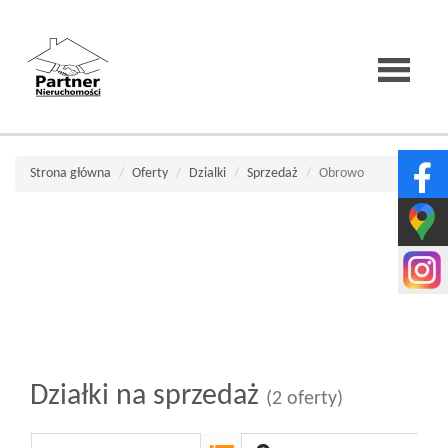
Strona
Strona główna
Oferty
Dzialki
Sprzedaż
Obrowo
główna
O
firmie
Działki na sprzedaż
(2 oferty)
Wirtualne