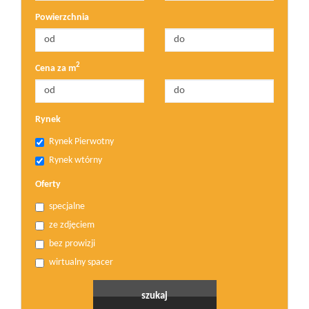
Powierzchnia
2
Cena za m
Rynek
Rynek Pierwotny
Rynek wtórny
Oferty
specjalne
ze zdjęciem
bez prowizji
wirtualny spacer