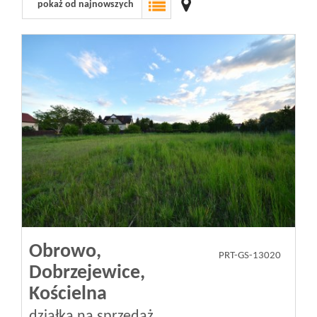
pokaż od najnowszych
Wizyty
Kontakt
Notatnik
Blog
Opinie
Obrowo,
PRT-GS-13020
Dobrzejewice,
Kościelna
działka na sprzedaż