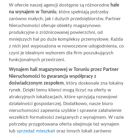
W ofercie naszej agencji dostępne są różnorodne
hale
Wizyty
na wynajem w Toruniu
, które spełniają potrzeby
zarówno małych, jak i dużych przedsiębiorstw. Partner
Nieruchomości oferuje obiekty magazynowo
produkcyjne o zróżnicowanej powierzchni, od
Kontakt
mniejszych hal po duże kompleksy przemysłowe. Każda
z nich jest wyposażona w nowoczesne udogodnienia, co
czyni je idealnym wyborem dla firm poszukujących
Notatnik
funkcjonalnych przestrzeni.
Wynajem hali magazynowej w Toruniu przez Partner
Blog
Nieruchomości to gwarancja współpracy z
doświadczonym zespołem
, który doskonale zna lokalny
rynek. Dzięki temu klienci mogą liczyć na oferty w
Opinie
atrakcyjnych lokalizacjach, które sprzyjają rozwojowi
działalności gospodarczej. Dodatkowo, nasze biuro
nieruchomości zapewnia szybkie i sprawne załatwienie
wszelkich formalności związanych z wynajmem. W razie
potrzeby przygotowana oferta obejmuje też wynajem
lub
sprzedaż mieszkań
oraz innych lokali zarówno