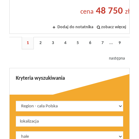
48 750
cena
zł
Dodaj do notatnika
zobacz więcej
1
2
3
4
5
6
7
...
9
następna
Kryteria wyszukiwania