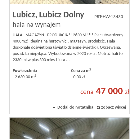
Lubicz,
Lubicz Dolny
PRT-HW-13433
hala na wynajem
HALA - MAGAZYN - PRODUKCJA !! 2630 M !!!! Plac utwardzony
4000m2! Idealna na hurtownię , magazyn, produkcję. Hala
doskonale doświetlona (światło dzienne-świetliki). Ogrzewana,
posadzka niepyląca. Wybudowana w 2020 roku . Metraż hali to
2330 mkw plus 300 mkw biura ...
2
Powierzchnia
Cena za m
2
2 630,00 m
0,00 zł
47 000
cena
zł
Dodaj do notatnika
zobacz więcej