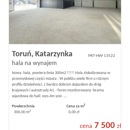
Toruń,
Katarzynka
PRT-HW-13522
hala na wynajem
Nowa hala, powierzchnia 300m2 !!!!! Hala zlokalizowana w
przemysłowej części miasta . W pobliżu wiele firm o różnym
profilu działalności, z bardzo dobrym dojazdem do dróg
krajowych i autostrady A1. -Teren monitorowany -brama
wjazdowa do hali: wys.4m szer. ...
2
Powierzchnia
Cena za m
2
300,00 m
0,00 zł
7 500
cena
zł