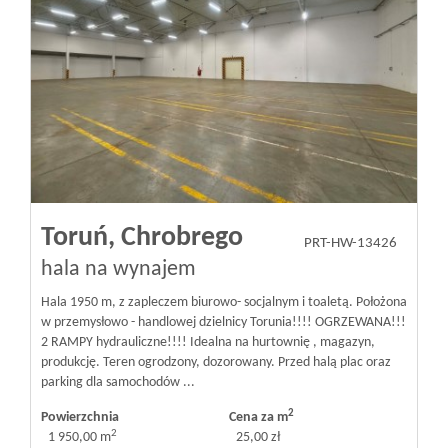
Toruń,
Chrobrego
PRT-HW-13426
hala na wynajem
Hala 1950 m, z zapleczem biurowo- socjalnym i toaletą. Położona
w przemysłowo - handlowej dzielnicy Torunia!!!! OGRZEWANA!!!
2 RAMPY hydrauliczne!!!! Idealna na hurtownię , magazyn,
produkcję. Teren ogrodzony, dozorowany. Przed halą plac oraz
parking dla samochodów ...
2
Powierzchnia
Cena za m
2
1 950,00 m
25,00 zł