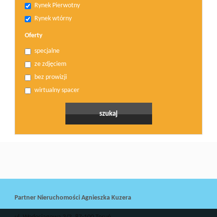
Rynek Pierwotny
Rynek wtórny
Oferty
specjalne
ze zdjęciem
bez prowizji
wirtualny spacer
Partner Nieruchomości Agnieszka Kuzera