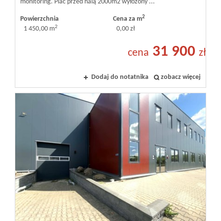
monitoring. Plac przed halą 2000m2 wyłożony ...
2
Powierzchnia
Cena za m
2
1 450,00 m
0,00 zł
31 900
cena
zł
Dodaj do notatnika
zobacz więcej