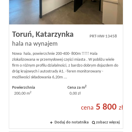
Toruń,
Katarzynka
PRT-HW-13458
hala na wynajem
Nowa hala, powierzchnie 200-400- 800m !!!!! Hala
zlokalizowana w przemysłowej części miasta . W pobliżu wiele
firm o różnym profilu działalności, z bardzo dobrym dojazdem do
dróg krajowych i autostrady A1. -Teren monitorowany -
możliwości składowania 6,20m ...
2
Powierzchnia
Cena za m
2
200,00 m
0,00 zł
5 800
cena
zł
Dodaj do notatnika
zobacz więcej