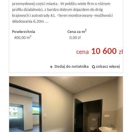
przemysłowej części miasta . W pobliżu wiele firm o różnym
profilu działalności, z bardzo dobrym dojazdem do dróg
krajowych i autostrady A1. -Teren monitorowany -możliwości
składowania 6,20m ...
2
Powierzchnia
Cena za m
2
400,00 m
0,00 zł
10 600
cena
zł
Dodaj do notatnika
zobacz więcej