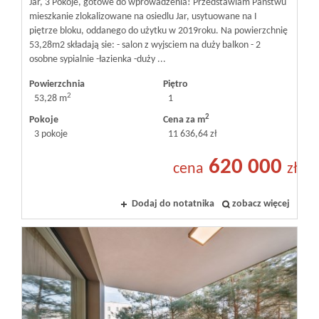
Jar, 3 Pokoje, gotowe do wprowadzenia! Przedstawiam Państwu
mieszkanie zlokalizowane na osiedlu Jar, usytuowane na I
piętrze bloku, oddanego do użytku w 2019roku. Na powierzchnię
53,28m2 składają sie: - salon z wyjsciem na duży balkon - 2
osobne sypialnie -łazienka -duży ...
Powierzchnia
Piętro
2
53,28 m
1
2
Pokoje
Cena za m
3 pokoje
11 636,64 zł
620 000
cena
zł
Dodaj do notatnika
zobacz więcej