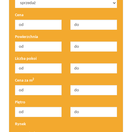
Cena
Powierzchnia
Liczba pokoi
2
Cena za m
Piętro
Rynek