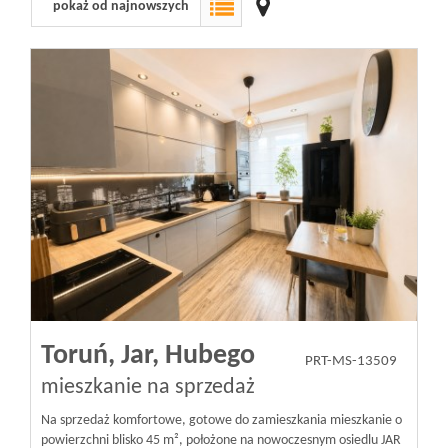
pokaż od najnowszych
Wizyty
Kontakt
Notatnik
Blog
Opinie
Toruń,
Jar,
Hubego
PRT-MS-13509
mieszkanie na sprzedaż
Na sprzedaż komfortowe, gotowe do zamieszkania mieszkanie o
powierzchni blisko 45 m², położone na nowoczesnym osiedlu JAR