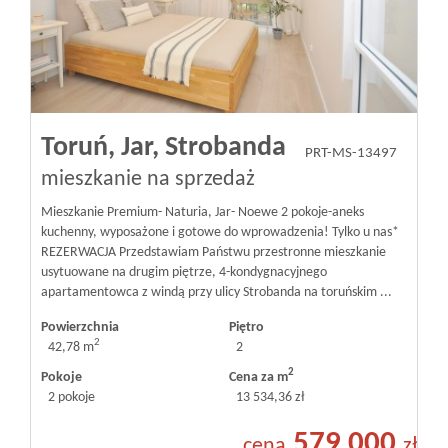
Toruń,
Jar,
Strobanda
PRT-MS-13497
mieszkanie na sprzedaż
Mieszkanie Premium- Naturia, Jar- Noewe 2 pokoje-aneks
kuchenny, wyposażone i gotowe do wprowadzenia! Tylko u nas*
REZERWACJA Przedstawiam Państwu przestronne mieszkanie
usytuowane na drugim piętrze, 4-kondygnacyjnego
apartamentowca z windą przy ulicy Strobanda na toruńskim ...
Powierzchnia
Piętro
2
42,78 m
2
2
Pokoje
Cena za m
2 pokoje
13 534,36 zł
579 000
cena
zł