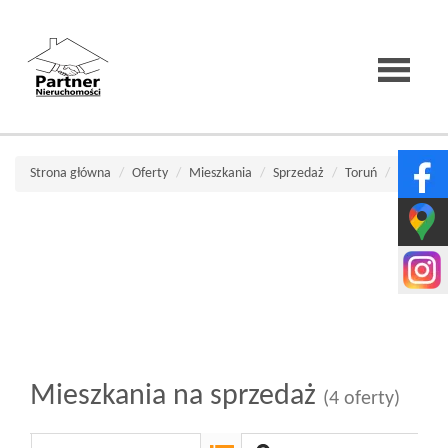
Strona
Strona główna
Oferty
Mieszkania
Sprzedaż
Toruń
Jar
główna
O
firmie
Mieszkania na sprzedaż
(4 oferty)
Wirtualne