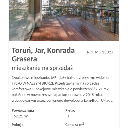
Toruń,
Jar,
Konrada
PRT-MS-13327
Grasera
mieszkanie na sprzedaż
3-pokojowe mieszkanie, JAR, duży balkon z pięknym widokiem
TYLKO W NASZYM BIURZE Przedstawiamy na sprzedaż
komfortowe 3-pokojowe mieszkanie o powierzchni 62,21 m2,
położone w nowoczesnym apartamentowcu z 2018 roku,
wybudowanym przez cenionego dewelopera Lem-Bud. Układ ...
Powierzchnia
Piętro
2
62,21 m
1
2
Pokoje
Cena za m