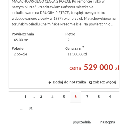
MAŁACHOWSKIEGO CEGŁA 2 POKOJE Po remoncie Tylko w
naszym biurze* Przedstawiam Państwu mieszkanie
zlokalizowane na DRUGIM PIĘTRZE, trzypiętrowego bloku
wybudowanego z cegły w 1997 roku, przy ul. Małachowskiego na
toruńskim osiedlu Chełmińskie Przedmieście. Na powierzchnię ...
Powierzchnia
Piętro
2
46,00 m
2
2
Pokoje
Cena za m
2 pokoje
11 500,00 zł
529 000
cena
zł
Dodaj do notatnika
zobacz więcej
1
...
3
4
5
6
7
8
9
...
31
poprzednia
następna