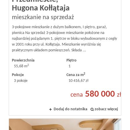
Hugona Kołłątaja
mieszkanie na sprzedaż
3-pokojowe mieszkanie z dużym balkonem, I piętro, garaż,
piwnica Na sprzedaż 3-pokojowe mieszkanie położone na
najbardziej pożądanym 1. piętrze w bloku wybudowanym z cegły
w 2001 roku przy ul. Kołłątaja. Mieszkanie wyróżnia się
praktycznym układem pomieszczeń. Składa ...
Powierzchnia
Piętro
2
55,68 m
1
2
Pokoje
Cena za m
3 pokoje
10 416,67 zł
580 000
cena
zł
Dodaj do notatnika
zobacz więcej