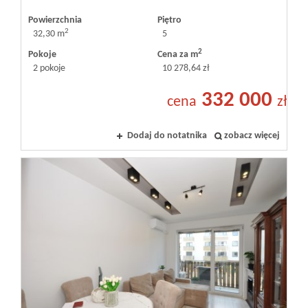
Powierzchnia
Piętro
2
32,30 m
5
2
Pokoje
Cena za m
2 pokoje
10 278,64 zł
332 000
cena
zł
Dodaj do notatnika
zobacz więcej