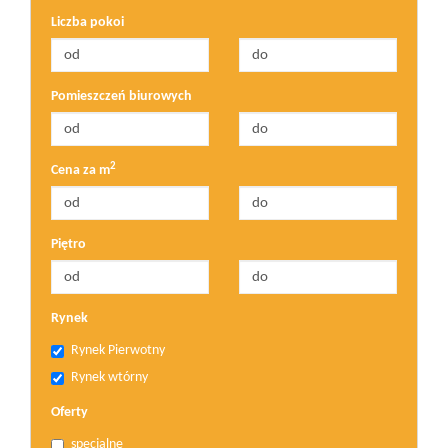
Liczba pokoi
Pomieszczeń biurowych
2
Cena za m
Piętro
Rynek
Rynek Pierwotny
Rynek wtórny
Oferty
specjalne