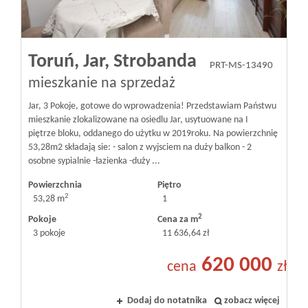
Toruń,
Jar,
Strobanda
PRT-MS-13490
mieszkanie na sprzedaż
Jar, 3 Pokoje, gotowe do wprowadzenia! Przedstawiam Państwu
mieszkanie zlokalizowane na osiedlu Jar, usytuowane na I
piętrze bloku, oddanego do użytku w 2019roku. Na powierzchnię
53,28m2 składają sie: - salon z wyjsciem na duży balkon - 2
osobne sypialnie -łazienka -duży ...
Powierzchnia
Piętro
2
53,28 m
1
2
Pokoje
Cena za m
3 pokoje
11 636,64 zł
620 000
cena
zł
Dodaj do notatnika
zobacz więcej