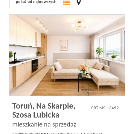
pokaż od najnowszych
Wizyty
Kontakt
Notatnik
Blog
Opinie
Toruń,
Na Skarpie,
PRT-MS-13499
Szosa Lubicka
mieszkanie na sprzedaż