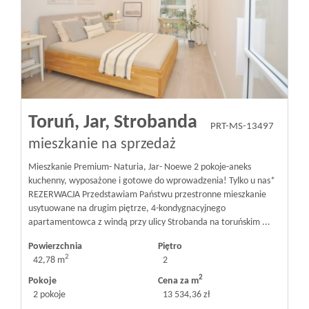
Toruń,
Jar,
Strobanda
PRT-MS-13497
mieszkanie na sprzedaż
Mieszkanie Premium- Naturia, Jar- Noewe 2 pokoje-aneks
kuchenny, wyposażone i gotowe do wprowadzenia! Tylko u nas*
REZERWACJA Przedstawiam Państwu przestronne mieszkanie
usytuowane na drugim piętrze, 4-kondygnacyjnego
apartamentowca z windą przy ulicy Strobanda na toruńskim ...
Powierzchnia
Piętro
2
42,78 m
2
2
Pokoje
Cena za m
2 pokoje
13 534,36 zł