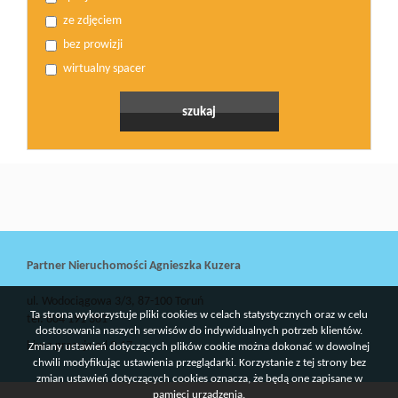
ze zdjęciem
bez prowizji
wirtualny spacer
Partner Nieruchomości Agnieszka Kuzera
ul. Wodociągowa 3/3, 87-100 Toruń
Ta strona wykorzystuje pliki cookies w celach statystycznych oraz w celu
tel: 604 191 361
dostosowania naszych serwisów do indywidualnych potrzeb klientów.
biuro pracuje od 9-17
Zmiany ustawień dotyczących plików cookie można dokonać w dowolnej
chwili modyfikując ustawienia przeglądarki. Korzystanie z tej strony bez
zmian ustawień dotyczących cookies oznacza, że będą one zapisane w
pamięci urządzenia.