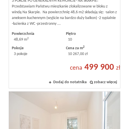
3 POKOJE PO GENERALNYM REMONCIE- NA SKARPIE!
Przedstawiam Państwu mieszkanie zlokalizowane w bloku z
windą Na Skarpie. Na powierzchnię 48,6 m2 składają się: -salon z
aneksem kuchennym (wyjście na bardzo duży balkon) -2 sypialnie
-łazienka z WC -przestronny ...
Powierzchnia
Piętro
2
48,69 m
10
2
Pokoje
Cena za m
3 pokoje
10 267,00 zł
499 900
cena
zł
Dodaj do notatnika
zobacz więcej