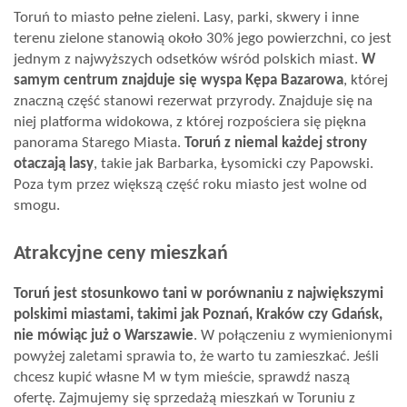
Toruń to miasto pełne zieleni. Lasy, parki, skwery i inne
terenu zielone stanowią około 30% jego powierzchni, co jest
jednym z najwyższych odsetków wśród polskich miast.
W
samym centrum znajduje się wyspa Kępa Bazarowa
, której
znaczną część stanowi rezerwat przyrody. Znajduje się na
niej platforma widokowa, z której rozpościera się piękna
panorama Starego Miasta.
Toruń z niemal każdej strony
otaczają lasy
, takie jak Barbarka, Łysomicki czy Papowski.
Poza tym przez większą część roku miasto jest wolne od
smogu.
Atrakcyjne ceny mieszkań
Toruń jest stosunkowo tani w porównaniu z największymi
polskimi miastami, takimi jak Poznań, Kraków czy Gdańsk,
nie mówiąc już o Warszawie
. W połączeniu z wymienionymi
powyżej zaletami sprawia to, że warto tu zamieszkać. Jeśli
chcesz kupić własne M w tym mieście, sprawdź naszą
ofertę. Zajmujemy się
sprzedażą mieszkań w Toruniu
z