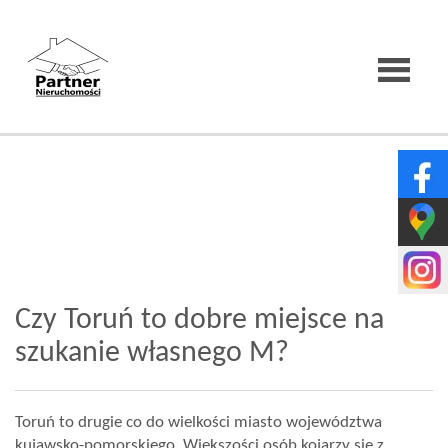
Strona
główna
O
Czy Toruń to dobre miejsce na
firmie
szukanie własnego M?
Wirtualne
Toruń to drugie co do wielkości miasto województwa
kujawsko-pomorskiego. Większości osób kojarzy się z