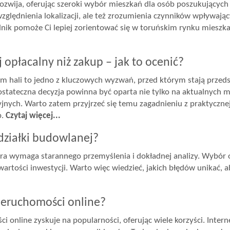
ozwija, oferując szeroki wybór mieszkań dla osób poszukujących
ględnienia lokalizacji, ale też zrozumienia czynników wpływają
wodnik pomoże Ci lepiej zorientować się w toruńskim rynku mie
 opłacalny niż zakup – jak to ocenić?
ali to jedno z kluczowych wyzwań, przed którym stają przedsię
ostateczna decyzja powinna być oparta nie tylko na aktualnych m
cyjnych. Warto zatem przyjrzeć się temu zagadnieniu z praktyczne
p.
Czytaj więcej...
działki budowlanej?
tóra wymaga starannego przemyślenia i dokładnej analizy. Wy
artości inwestycji. Warto więc wiedzieć, jakich błędów unikać, a
nieruchomości online?
 online zyskuje na popularności, oferując wiele korzyści. Intern