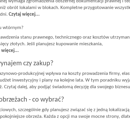
ej wymaga zgromadzenia obszernej dokumentacji prawnej i tech
ą niż obrót lokalami w blokach. Kompletne przygotowanie wszyst
odni.
Czytaj więcej...
ku wtórnym?
wdzenia stanu prawnego, technicznego oraz kosztów utrzymani
ięcy złotych. Jeśli planujesz kupowanie mieszkania,
 więcej...
ynajem czy zakup?
owo-produkcyjnej wpływa na koszty prowadzenia firmy, elasty
 budżet inwestycyjny i plany na kolejne lata. W tym poradniku wyj
. Czytaj dalej, aby podjąć świadomą decyzję dla swojego biznes
obrzeżach - co wybrać?
iowych, szczególnie gdy planujesz związać się z jedną lokalizacją
okojniejsze obrzeża. Każda z opcji ma swoje mocne strony, dlate