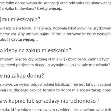
nie tylko dopasowana do koncepcji architektonicznej planowaneg
ać działka budowlana?
Czytaj więcej...
jmu mieszkania?
aścicielem lokalu a najemcą. Pozwala lokatorowi na użytkowani
e czynszu. Aby umowa najmu chroniła zarówno interesy wynajmu
naleźć?
Czytaj więcej...
a kiedy na zakup mieszkania?
atem prędzej czy później stanie większość osób. Żadna z tych op
agę przed podjęciem decyzji o wynajmie lub zakupie mieszkania?
sce na zakup domu?
prawę, że wybór odpowiedniej lokalizacji nie jest łatwym zadan
onaj się, dlaczego okolice Torunia to dobre miejsce na zakup dom
a w kupnie lub sprzedaży nieruchomości?
yzja, która wiąże się z pewnym ryzykiem. Nie powinno więc dziw