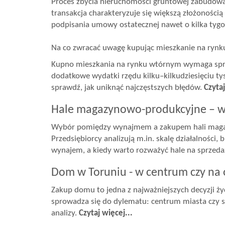
Proces zbycia nieruchomości gruntowej zabudowan
transakcja charakteryzuje się większą złożoności
podpisania umowy ostatecznej nawet o kilka tyg
Na co zwracać uwagę kupując mieszkanie na ryn
Kupno mieszkania na rynku wtórnym wymaga spra
dodatkowe wydatki rzędu kilku–kilkudziesięciu tys
sprawdź, jak uniknąć najczęstszych błędów.
Czytaj
Hale magazynowo-produkcyjne – w
Wybór pomiędzy wynajmem a zakupem hali magazyn
Przedsiębiorcy analizują m.in. skalę działalności,
wynajem, a kiedy warto rozważyć hale na sprzedaż
Dom w Toruniu - w centrum czy na 
Zakup domu to jedna z najważniejszych decyzji życ
sprowadza się do dylematu: centrum miasta czy sp
analizy.
Czytaj więcej...