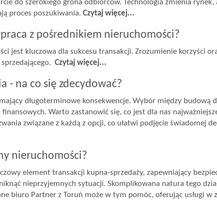
cie do szerokiego grona odbiorców. Technologia zmienia rynek, a
ają proces poszukiwania.
Czytaj więcej...
praca z pośrednikiem nieruchomości?
i jest kluczowa dla sukcesu transakcji. Zrozumienie korzyści or
i sprzedającego.
Czytaj więcej...
 - na co się zdecydować?
, mający długoterminowe konsekwencje. Wybór między budową 
 finansowych. Warto zastanowić się, co jest dla nas najważniejs
zwania związane z każdą z opcji, co ułatwi podjęcie świadomej de
ny nieruchomości?
czowy element transakcji kupna-sprzedaży, zapewniający bezpie
knąć nieprzyjemnych sytuacji. Skomplikowana natura tego dział
one biuro Partner z Toruń może w tym pomóc, oferując usługi w 