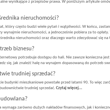
malne wynikające z przepisów prawa. W poniższym artykule om
średnika nieruchomości?
 który często budzi wiele pytań i wątpliwości. W końcu, zastan
y wynajmie nieruchomości, a jednocześnie pobiera za to opłaty. 
średnika nieruchomości oraz dlaczego warto zdecydować się na 
trzeb biznesu?
nternetowy potrzebuje dostępu do hali. Nie zawsze konieczna jest
wiedz się, jak znaleźć halę na wynajem dopasowaną do potrzeb sw
wie trudniej sprzedać?
e budynki mieszkaniowe powstałe przed latami 90. To więc zarówn
 budownictwie trudniej sprzedać.
Czytaj więcej...
 budowlana?
 wymaga zarówno dużych nakładów finansowych, jak i koniecznoś