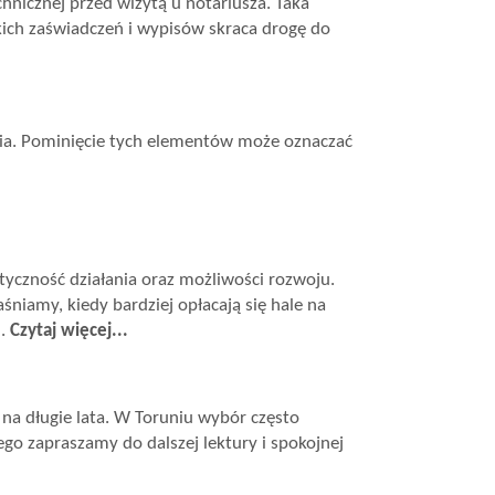
nicznej przed wizytą u notariusza. Taka
kich zaświadczeń i wypisów skraca drogę do
a. Pominięcie tych elementów może oznaczać
czność działania oraz możliwości rozwoju.
aśniamy, kiedy bardziej opłacają się hale na
u.
Czytaj więcej...
 na długie lata. W Toruniu wybór często
go zapraszamy do dalszej lektury i spokojnej