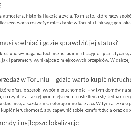
?
tmosferą, historią i jakością życia. To miasto, które łączy spok
dlaczego warto rozważyć mieszkanie w Toruniu i jak wygląda lok
si spełniać i gdzie sprawdzić jej status?
określone wymagania techniczne, administracyjne i planistyczne
jak i parametry wynikające z miejscowych przepisów. W dalszej c
przedaż w Toruniu – gdzie warto kupić nieruc
, które oferuje szeroki wybór nieruchomości – w tym domów na sp
a, co czyni je atrakcyjnym miejscem do osiedlenia się. Jednak decy
 dzielnice, a każda z nich oferuje inne korzyści. W tym artykule
 kupić nieruchomość, aby zapewnić sobie komfort życia oraz dob
endy i najlepsze lokalizacje