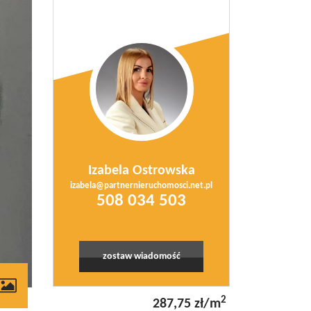
Izabela Ostrowska
izabela@partnernieruchomosci.net.pl
508 034 503
zostaw wiadomość
contributors
2
287,75 zł/m