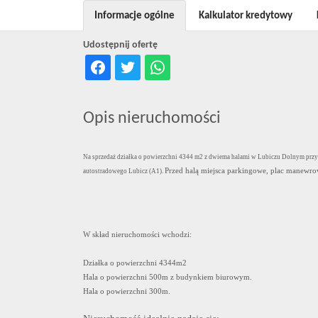
Informacje ogólne
Kalkulator kredytowy
Udostępnij ofertę
Opis nieruchomości
Na sprzedaż działka o powierzchni 4344 m2 z dwiema halami w Lubiczu Dolnym przy u
Przed halą miejsca parkingowe, plac manewr
autostradowego Lubicz (A1).
W skład nieruchomości wchodzi:
Działka o powierzchni 4344m2
Hala o powierzchni 500m z budynkiem biurowym.
Hala o powierzchni 300m.