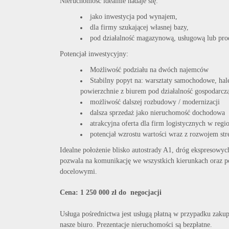
Nieruchomość idealnie nadaje się:
jako inwestycja pod wynajem,
dla firmy szukającej własnej bazy,
pod działalność magazynową, usługową lub pro
Potencjał inwestycyjny:
Możliwość podziału na dwóch najemców
Stabilny popyt na: warsztaty samochodowe, ha
powierzchnie z biurem pod działalność gospodarcz
możliwość dalszej rozbudowy / modernizacji
dalsza sprzedaż jako nieruchomość dochodowa
atrakcyjna oferta dla firm logistycznych w regi
potencjał wzrostu wartości wraz z rozwojem str
Idealne położenie blisko autostrady A1, dróg ekspresowy
pozwala na komunikację we wszystkich kierunkach oraz po
docelowymi.
Cena: 1 250 000 zł do negocjacji
Usługa pośrednictwa jest usługą płatną w przypadku zaku
nasze biuro. Prezentacje nieruchomości są bezpłatne.