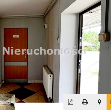
Leaflet
|
© MapTiler
©
OpenStreetMap