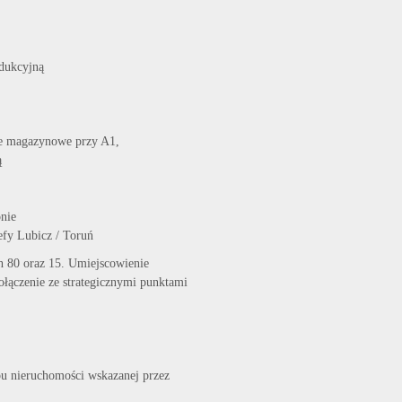
dukcyjną
le magazynowe przy A1,
ą
onie
efy Lubicz / Toruń
ch 80 oraz 15. Umiejscowienie
łączenie ze strategicznymi punktami
pu nieruchomości wskazanej przez