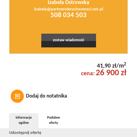
Izabela Ostrowska
izabela@partnernieruchomosci.net.pl
508 034 503
zostaw wiadomość
2
41,90 zł/m
26 900 zł
cena:
Dodaj do notatnika
Informacje
Podobne
ogólne
oferty
Udostępnij ofertę