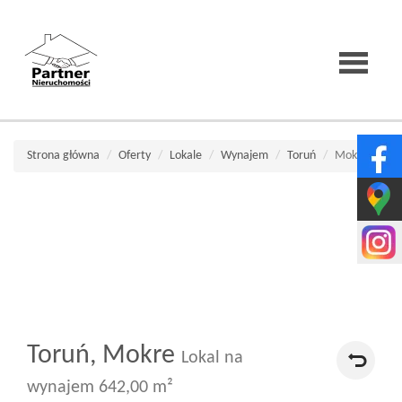
Strona
Strona główna
Oferty
Lokale
Wynajem
Toruń
Mokre
główna
O
firmie
Toruń,
Mokre
Lokal na
Wirtualne
wynajem 642,00 m²