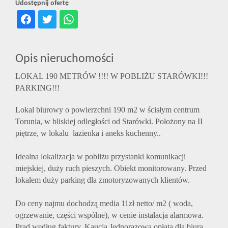
Udostępnij ofertę
Opis nieruchomości
LOKAL 190 METRÓW !!!! W POBLIŻU STARÓWKI!!!
PARKING!!!
Lokal biurowy o powierzchni 190 m2 w ścisłym centrum
Torunia, w bliskiej odległości od Starówki. Położony na II
piętrze, w lokalu łazienka i aneks kuchenny.
.
Idealna lokalizacja w pobliżu przystanki komunikacji
miejskiej, duży ruch pieszych. Obiekt monitorowany. Przed
lokalem duży parking dla zmotoryzowanych klientów.
Do ceny najmu dochodzą media 11zł netto/ m2 ( woda,
ogrzewanie, części wspólne),
w cenie instalacja alarmowa.
Prąd według faktury. Kaucja.
Jednorazowa opłata dla biura