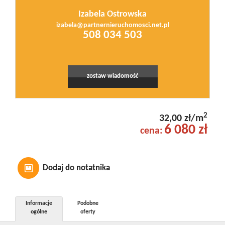
Izabela Ostrowska
izabela@partnernieruchomosci.net.pl
508 034 503
zostaw wiadomość
2
32,00 zł/m
6 080 zł
cena:
Dodaj do notatnika
Informacje
Podobne
ogólne
oferty