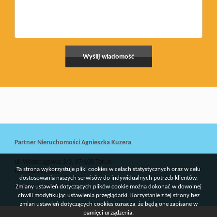
Partner Nieruchomości Agnieszka Kuzera
ul. Wodociągowa 3/3, 87-100 Toruń
Ta strona wykorzystuje pliki cookies w celach statystycznych oraz w celu
tel: 604 191 361
dostosowania naszych serwisów do indywidualnych potrzeb klientów.
biuro pracuje od 9-17
Zmiany ustawień dotyczących plików cookie można dokonać w dowolnej
chwili modyfikując ustawienia przeglądarki. Korzystanie z tej strony bez
zmian ustawień dotyczących cookies oznacza, że będą one zapisane w
pamięci urządzenia.