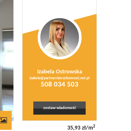
Izabela Ostrowska
izabela@partnernieruchomosci.net.pl
508 034 503
zostaw wiadomość
contributors
2
35,93 zł/m