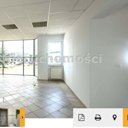
Leaflet
|
© MapTiler
©
OpenStreetMap