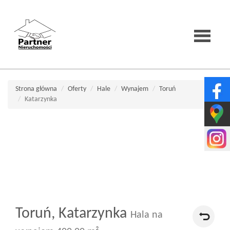
Strona
Strona główna
Oferty
Hale
Wynajem
Toruń
Katarzynka
główna
O
firmie
Toruń,
Katarzynka
Wirtualne
Hala na