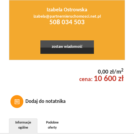
Izabela Ostrowska
izabela@partnernieruchomosci.net.pl
508 034 503
zostaw wiadomość
2
0,00 zł/m
10 600 zł
cena:
Dodaj do notatnika
Informacje
Podobne
ogólne
oferty