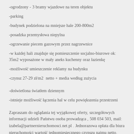
-ogrodzony - 3 bramy wjazdowe na teren objektu
-parking
-budynek podzielona na mniejsze hale 200-800m2
-posadzka przemysłowa niepylna
-ogrzewanie piecem gazowym przez nagrzewnice
-w każdej hali znajduje się pomieszczenie socjalno-biurowe ok:
35m2 wyposażone w mały aneks kuchenny oraz łazienkę
-możliwość umieszczenie reklamy na budynku
-czynsz 27-29 zł/m2 netto + media według zużycia
-doświetlona światłem dziennym
-istnieje możliwość łączenia hal w celu powiększenia przestrzeni
Zapraszam do oglądania tej wyjątkowej oferty, szczegółowych
informacji udzieli Państwu osoba prowadząca , 508 034 503, mail:
izabela@partnernieruchomosci.net.pl .
Jednorazowa opłata dla biura
nieruchomości wartość jednomiesięcznego czynszu najmu netto.