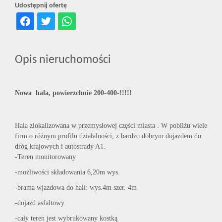
Udostępnij ofertę
Opis nieruchomości
Nowa hala, powierzchnie 200-400-!!!!!
Hala zlokalizowana w przemysłowej części miasta . W pobliżu wiele
firm o różnym profilu działalności, z bardzo dobrym dojazdem do
dróg krajowych i autostrady A1.
-Teren monitorowany
-możliwości składowania 6,20m wys.
-brama wjazdowa do hali: wys.4m szer. 4m
-dojazd asfaltowy
-cały teren jest wybrukowany kostką