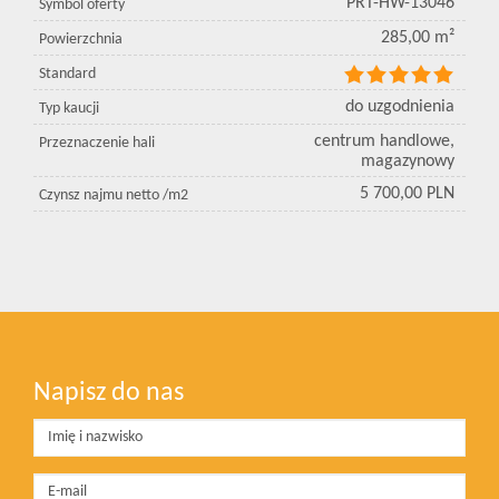
PRT-HW-13046
Symbol oferty
285,00 m²
Powierzchnia
Standard
do uzgodnienia
Typ kaucji
centrum handlowe,
Przeznaczenie hali
magazynowy
5 700,00 PLN
Czynsz najmu netto /m2
Napisz do nas