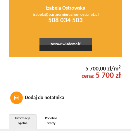
Izabela Ostrowska
izabela@partnernieruchomosci.net.pl
508 034 503
zostaw wiadomość
2
5 700,00 zł/m
5 700 zł
cena:
Dodaj do notatnika
Informacje
Podobne
ogólne
oferty