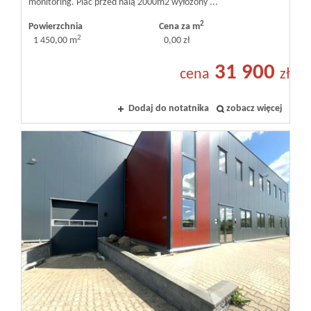
monitoring. Plac przed halą 2000m2 wyłożony ...
2
Powierzchnia
Cena za m
2
1 450,00 m
0,00 zł
31 900
cena
zł
Dodaj do notatnika
zobacz więcej