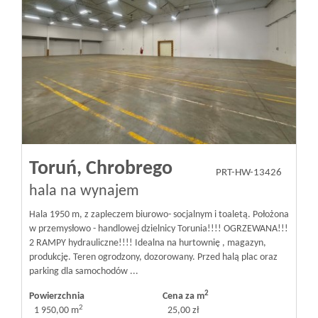
Toruń,
Chrobrego
PRT-HW-13426
hala na wynajem
Hala 1950 m, z zapleczem biurowo- socjalnym i toaletą. Położona
w przemysłowo - handlowej dzielnicy Torunia!!!! OGRZEWANA!!!
2 RAMPY hydrauliczne!!!! Idealna na hurtownię , magazyn,
produkcję. Teren ogrodzony, dozorowany. Przed halą plac oraz
parking dla samochodów ...
2
Powierzchnia
Cena za m
2
1 950,00 m
25,00 zł