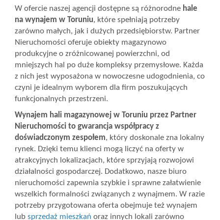
W ofercie naszej agencji dostępne są różnorodne
hale
Wizyty
na wynajem w Toruniu
, które spełniają potrzeby
zarówno małych, jak i dużych przedsiębiorstw. Partner
Nieruchomości oferuje obiekty magazynowo
produkcyjne o zróżnicowanej powierzchni, od
Kontakt
mniejszych hal po duże kompleksy przemysłowe. Każda
z nich jest wyposażona w nowoczesne udogodnienia, co
czyni je idealnym wyborem dla firm poszukujących
Notatnik
funkcjonalnych przestrzeni.
Wynajem hali magazynowej w Toruniu przez Partner
Blog
Nieruchomości to gwarancja współpracy z
doświadczonym zespołem
, który doskonale zna lokalny
rynek. Dzięki temu klienci mogą liczyć na oferty w
Opinie
atrakcyjnych lokalizacjach, które sprzyjają rozwojowi
działalności gospodarczej. Dodatkowo, nasze biuro
nieruchomości zapewnia szybkie i sprawne załatwienie
wszelkich formalności związanych z wynajmem. W razie
potrzeby przygotowana oferta obejmuje też wynajem
lub
sprzedaż mieszkań
oraz innych lokali zarówno