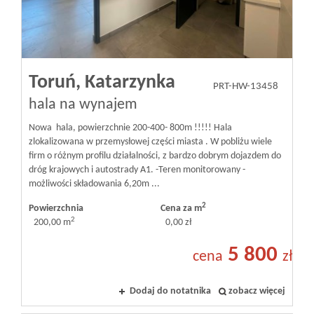
Toruń,
Katarzynka
PRT-HW-13458
hala na wynajem
Nowa hala, powierzchnie 200-400- 800m !!!!! Hala
zlokalizowana w przemysłowej części miasta . W pobliżu wiele
firm o różnym profilu działalności, z bardzo dobrym dojazdem do
dróg krajowych i autostrady A1. -Teren monitorowany -
możliwości składowania 6,20m ...
2
Powierzchnia
Cena za m
2
200,00 m
0,00 zł
5 800
cena
zł
Dodaj do notatnika
zobacz więcej