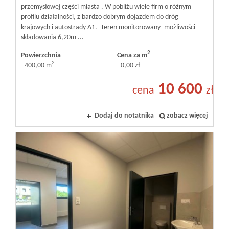
przemysłowej części miasta . W pobliżu wiele firm o różnym
profilu działalności, z bardzo dobrym dojazdem do dróg
krajowych i autostrady A1. -Teren monitorowany -możliwości
składowania 6,20m ...
2
Powierzchnia
Cena za m
2
400,00 m
0,00 zł
10 600
cena
zł
Dodaj do notatnika
zobacz więcej