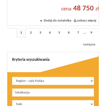
48 750
cena
zł
Dodaj do notatnika
zobacz więcej
1
2
3
4
5
6
7
...
9
następna
Kryteria wyszukiwania