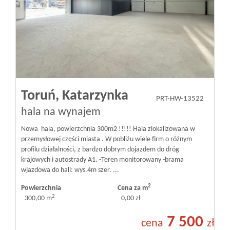
Toruń,
Katarzynka
PRT-HW-13522
hala na wynajem
Nowa hala, powierzchnia 300m2 !!!!! Hala zlokalizowana w
przemysłowej części miasta . W pobliżu wiele firm o różnym
profilu działalności, z bardzo dobrym dojazdem do dróg
krajowych i autostrady A1. -Teren monitorowany -brama
wjazdowa do hali: wys.4m szer. ...
2
Powierzchnia
Cena za m
2
300,00 m
0,00 zł
7 500
cena
zł