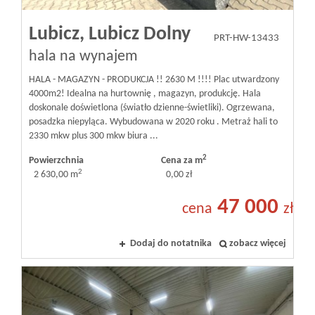
Lubicz,
Lubicz Dolny
PRT-HW-13433
hala na wynajem
HALA - MAGAZYN - PRODUKCJA !! 2630 M !!!! Plac utwardzony
4000m2! Idealna na hurtownię , magazyn, produkcję. Hala
doskonale doświetlona (światło dzienne-świetliki). Ogrzewana,
posadzka niepyląca. Wybudowana w 2020 roku . Metraż hali to
2330 mkw plus 300 mkw biura ...
2
Powierzchnia
Cena za m
2
2 630,00 m
0,00 zł
47 000
cena
zł
Dodaj do notatnika
zobacz więcej