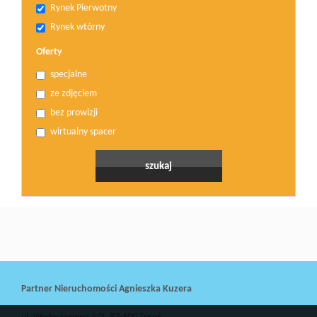
Rynek Pierwotny
Rynek wtórny
Oferty
specjalne
ze zdjęciem
bez prowizji
wirtualny spacer
Partner Nieruchomości Agnieszka Kuzera