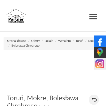
Strona
Strona główna
Oferty
Lokale
Wynajem
Toruń
Mokre
Bolesława Chrobrego
główna
O
firmie
Toruń,
Mokre,
Bolesława
Wirtualne