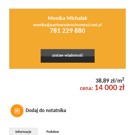
Monika Michalak
monika@partnernieruchomosci.net.pl
781 229 880
zostaw wiadomość
2
38,89 zł/m
14 000 zł
cena:
Dodaj do notatnika
Informacje
Podobne