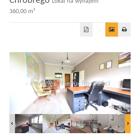
Chrobrego
Lokal na wynajem
360,00 m²
Wizyty
Kontakt
Notatnik
Blog
Opinie