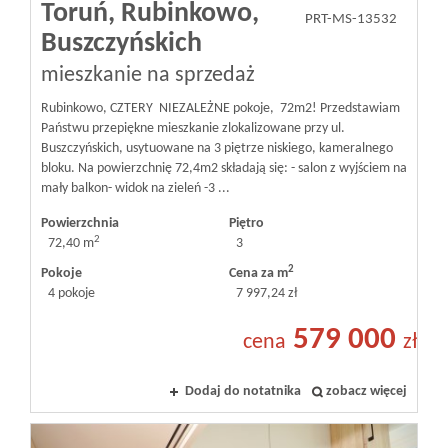
Toruń,
Rubinkowo,
PRT-MS-13532
Buszczyńskich
mieszkanie na sprzedaż
Rubinkowo, CZTERY NIEZALEŻNE pokoje, 72m2! Przedstawiam
Państwu przepiękne mieszkanie zlokalizowane przy ul.
Buszczyńskich, usytuowane na 3 piętrze niskiego, kameralnego
bloku. Na powierzchnię 72,4m2 składają się: - salon z wyjściem na
mały balkon- widok na zieleń -3 ...
Powierzchnia
Piętro
2
72,40 m
3
2
Pokoje
Cena za m
4 pokoje
7 997,24 zł
579 000
cena
zł
Dodaj do notatnika
zobacz więcej