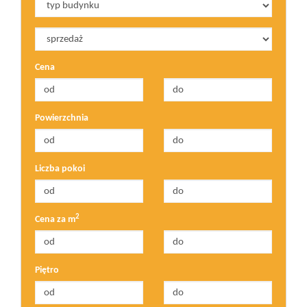
Cena
Powierzchnia
Liczba pokoi
2
Cena za m
Piętro