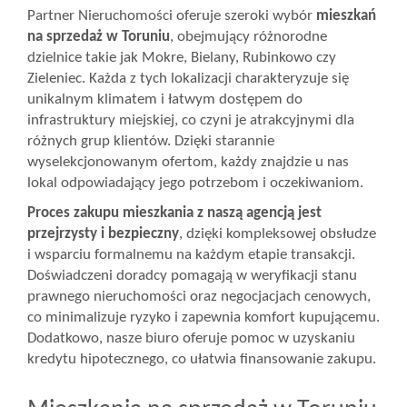
Partner Nieruchomości oferuje szeroki wybór
mieszkań
Wizyty
na sprzedaż w Toruniu
, obejmujący różnorodne
dzielnice takie jak Mokre, Bielany, Rubinkowo czy
Zieleniec. Każda z tych lokalizacji charakteryzuje się
unikalnym klimatem i łatwym dostępem do
Kontakt
infrastruktury miejskiej, co czyni je atrakcyjnymi dla
różnych grup klientów. Dzięki starannie
wyselekcjonowanym ofertom, każdy znajdzie u nas
Notatnik
lokal odpowiadający jego potrzebom i oczekiwaniom.
Proces zakupu mieszkania z naszą agencją jest
Blog
przejrzysty i bezpieczny
, dzięki kompleksowej obsłudze
i wsparciu formalnemu na każdym etapie transakcji.
Doświadczeni doradcy pomagają w weryfikacji stanu
Opinie
prawnego nieruchomości oraz negocjacjach cenowych,
co minimalizuje ryzyko i zapewnia komfort kupującemu.
Dodatkowo, nasze biuro oferuje pomoc w uzyskaniu
kredytu hipotecznego, co ułatwia finansowanie zakupu.