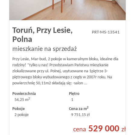
Toruń,
Przy Lesie,
PRT-MS-13541
Polna
mieszkanie na sprzedaż
Przy Lesie, Mar-bud, 2 pokoje w kameralnym bloku, idealne dla
rodziny! *tylko u nas! Przedstawiam Państwu mieszkanie
zlokalizowane przy ul. Polnej, usytuowane na 1piętrze 3-
piętrowego bloku wybudowanego z cegły w 2007r roku. Na
powierzchnię 50,11m2 składają się: -salon ...
Powierzchnia
Piętro
2
54,25 m
1
2
Pokoje
Cena za m
2 pokoje
9 751,15 zł
529 000
cena
zł