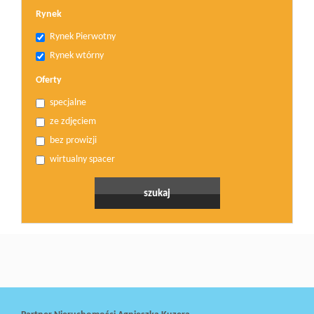
Rynek
Rynek Pierwotny
Rynek wtórny
Oferty
specjalne
ze zdjęciem
bez prowizji
wirtualny spacer