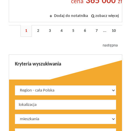
365 000
cena
zł
Dodaj do notatnika
zobacz więcej
1
2
3
4
5
6
7
...
10
następna
Kryteria wyszukiwania