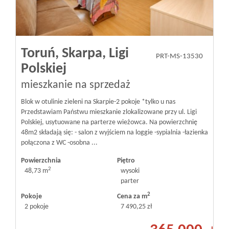
Toruń,
Skarpa,
Ligi
PRT-MS-13530
Polskiej
mieszkanie na sprzedaż
Blok w otulinie zieleni na Skarpie-2 pokoje *tylko u nas
Przedstawiam Państwu mieszkanie zlokalizowane przy ul. Ligi
Polskiej, usytuowane na parterze wieżowca. Na powierzchnię
48m2 składają się: - salon z wyjściem na loggie -sypialnia -łazienka
połączona z WC -osobna ...
Powierzchnia
Piętro
2
48,73 m
wysoki
parter
2
Pokoje
Cena za m
2 pokoje
7 490,25 zł