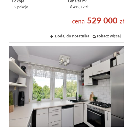
2
Pokoje
Cena za m
2 pokoje
6 412,12 zł
529 000
cena
zł
Dodaj do notatnika
zobacz więcej