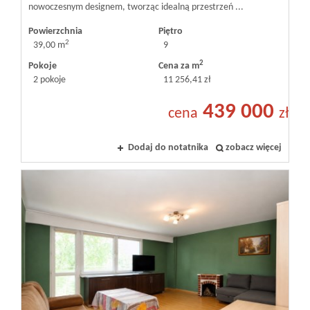
nowoczesnym designem, tworząc idealną przestrzeń ...
Powierzchnia
Piętro
2
39,00 m
9
2
Pokoje
Cena za m
2 pokoje
11 256,41 zł
439 000
cena
zł
Dodaj do notatnika
zobacz więcej